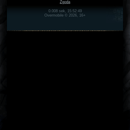
Zgoda
0.008 sek, 15:52:49
Overmobile © 2026, 16+