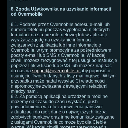
8. Zgoda Użytkownika na uzyskanie informacji
od Overmobile
8.1. Podanie przez Overmobile adresu e-mail lub
numeru telefonu podczas wypełniania niektórych
formularz na stronie internetowej lub w aplikacji
wyrażasz zgodę na uzyskanie informacji
związanych z aplikacja lub inne informacje o
Overmobile, w tym promocyjne za pośrednictwem
poczty e-mail lub SMS z Overmobile. W każdej
chwili możesz zrezygnować z tej usługi po instrukcje
poprzez link w liście lub SMS lub możesz napisać
do nas na
support@overmobile.ru
aby poprosić o
usunięcie Twoich danych z listy mailingowej. W tym
przypadku może nadal wysyłać Ci wiadomości
niepromocyjne związane z trwającymi relacjami
między nami.
8.2. Za pomocą aplikacji na urządzenia mobilne
możemy od czasu do czasu wysłać ci push
powiadomienia w celu zapewnienia państwu
aktualizacji do gier, dane o największych liczba
zdobytych punktów oraz inne komunikaty związane
z usługami Overmobile co może być dla Ciebie
ważne. W każdej chwili możesz zrezygnować z