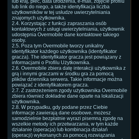
lub kraj, płeć, data urodzenia, e-mail, zdjęcie profilu
lub link do niego, a także identyfikacja liczba
użytkowników w tej usłudze uwierzytelniania
znajomych użytkownika.
2.4. Korzystając z funkcji zapraszania osób
kontaktowych z usługi uwierzytelniania, użytkownik
udostępnia Overmobile dane kontaktowe takiego
osoby.
2.5. Poza tym Overmobile tworzy unikalny
identyfikator każdego użytkownika (identyfikator
gracza). The identyfikator gracza jest powiązany z
informacjami o Profilu Użytkownika.
2.6. Overmobile zbiera datę interakcji użytkownika z
grą i innymi graczami w środku gra za pomocą
plików dziennika serwera. Takie informacje można
powiązać z identyfikatorem gracza.
2.7. Z zastrzeżeniem zgody użytkownika Overmobile
zbiera również dokładne dane oparte na lokalizacji
użytkownika.
2.8. W przypadku, gdy podane przez Ciebie
informacje zawierają dane osobowe, możesz
samodzielnie bezpłatnie wyrazi pisemną zgodę na
wszelkie metody ich przetwarzania, w tym każde
działanie (operacja) lub kombinacja działań
(operacji) wykonanych za pomocą rozwiązania