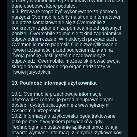
procesy Nadmobilne są zautomatyzowane oznacza
dane osobowe, które podałeś.
9.3. Prawa te mogą być wykonywane za pomocą
narzędzi Overmobile oferty na stronie internetowej
lub przez kontaktowanie się z Overmobile z
konkretnym żądaniem za pomocą metod opisanych
poniżej. Overmobile zajmie się takimi żądaniami w
odpowiednim czasie. W niektórych przypadkach,
Overmobile może poprosić Cię o zweryfikowanie
Twojej tożsamości przed podjęciem działań na
Twoją prośbę. Jeśli jesteś niezadowolony z
odpowiedzi Overmobile, możesz skierować swoją
skargę do odpowiedniego organ nadzorczy w
Twojej jurysdykcji.
10. Poufność informacji użytkownika
10.1. Overmobile przechowuje informacje
użytkownika i chroni je przed nieuprawnionymi
dostęp i dystrybucja zgodnie z wewnętrznymi
zasadami i przepisami.
10.2. Informacje o użytkowniku będą traktowane
jako poufne, z wyjątkiem przypadków, gdy
Technologia lub ustawienie aplikacji umożliwiają
otwartą wymianę informacji z innymi Użytkowników