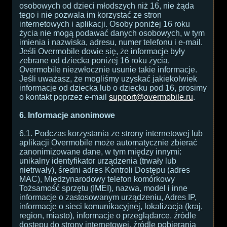
osobowych od dzieci młodszych niż 16, nie żąda
tego i nie pozwala im korzystać ze stron
internetowych i aplikacji. Osoby poniżej 16 roku
życia nie mogą podawać danych osobowych, w tym
imienia i nazwiska, adresu, numer telefonu i e-mail.
Jeśli Overmobile dowie się, że informacje były
zebrane od dziecka poniżej 16 roku życia,
Overmobile niezwłocznie usunie takie informacje.
Jeśli uważasz, że mogliśmy uzyskać jakiekolwiek
informacje od dziecka lub o dziecku pod 16, prosimy
o kontakt poprzez e-mail
support@overmobile.ru
.
6. Informacje anonimowe
6.1. Podczas korzystania ze strony internetowej lub
aplikacji Overmobile może automatycznie zbierać
zanonimizowane dane, w tym między innymi:
unikalny identyfikator urządzenia (trwały lub
nietrwały), średni adres Kontroli Dostępu (adres
MAC), Międzynarodowy telefon komórkowy
Tożsamość sprzętu (IMEI), nazwa, model i inne
informacje o zastosowanym urządzeniu, Adres IP,
informacje o sieci komunikacyjnej, lokalizacja (kraj,
region, miasto), informacje o przeglądarce, źródle
dostępu do strony internetowej, źródle pobierania