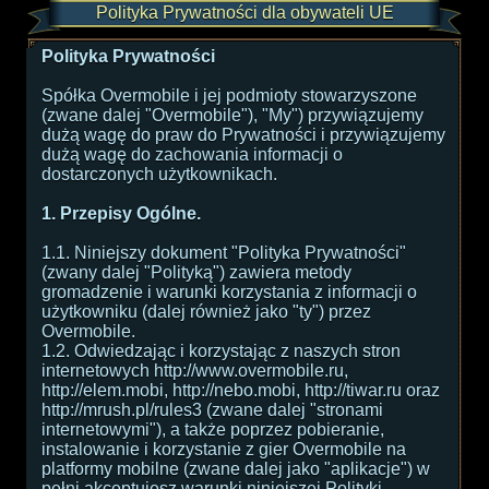
Polityka Prywatności dla obywateli UE
Polityka Prywatności
Spółka Overmobile i jej podmioty stowarzyszone
(zwane dalej "Overmobile"), "My") przywiązujemy
dużą wagę do praw do Prywatności i przywiązujemy
dużą wagę do zachowania informacji o
dostarczonych użytkownikach.
1. Przepisy Ogólne.
1.1. Niniejszy dokument "Polityka Prywatności"
(zwany dalej "Polityką") zawiera metody
gromadzenie i warunki korzystania z informacji o
użytkowniku (dalej również jako "ty") przez
Overmobile.
1.2. Odwiedzając i korzystając z naszych stron
internetowych http://www.overmobile.ru,
http://elem.mobi, http://nebo.mobi, http://tiwar.ru oraz
http://mrush.pl/rules3 (zwane dalej "stronami
internetowymi"), a także poprzez pobieranie,
instalowanie i korzystanie z gier Overmobile na
platformy mobilne (zwane dalej jako "aplikacje") w
pełni akceptujesz warunki niniejszej Polityki.