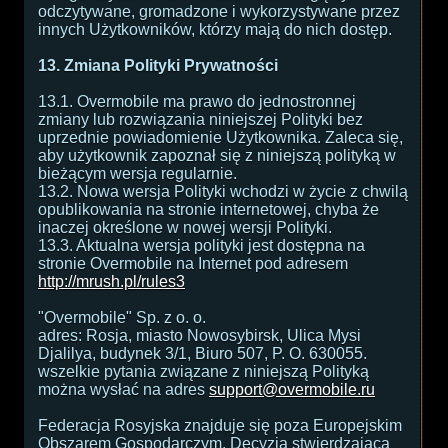
odczytywane, gromadzone i wykorzystywane przez
innych Użytkowników, którzy mają do nich dostęp.
13. Zmiana Polityki Prywatności
13.1. Overmobile ma prawo do jednostronnej
zmiany lub rozwiązania niniejszej Polityki bez
uprzednie powiadomienie Użytkownika. Zaleca się,
aby użytkownik zapoznał się z niniejszą polityką w
bieżącym wersja regularnie.
13.2. Nowa wersja Polityki wchodzi w życie z chwilą
opublikowania na stronie internetowej, chyba że
inaczej określone w nowej wersji Polityki.
13.3. Aktualna wersja polityki jest dostępna na
stronie Overmobile na Internet pod adresem
http://mrush.pl/rules3
"Overmobile" Sp. z o. o.
adres: Rosja, miasto Nowosybirsk, Ulica Mysi
Djalilya, budynek 3/1, Biuro 507, P. O. 630055.
wszelkie pytania związane z niniejszą Polityką
można wysłać na adres
support@overmobile.ru
Federacja Rosyjska znajduje się poza Europejskim
Obszarem Gospodarczym. Decyzja stwierdzająca