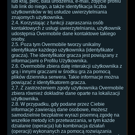
lub kraj, płeć, data urodzenia, e-mail, zdjęcie profilu
lub link do niego, a także identyfikacja liczba
użytkowników w tej usłudze uwierzytelniania
znajomych użytkownika.
2.4. Korzystając z funkcji zapraszania osób
kontaktowych z usługi uwierzytelniania, użytkownik
udostępnia Overmobile dane kontaktowe takiego
osoby.
2.5. Poza tym Overmobile tworzy unikalny
identyfikator każdego użytkownika (identyfikator
gracza). The identyfikator gracza jest powiązany z
informacjami o Profilu Użytkownika.
2.6. Overmobile zbiera datę interakcji użytkownika z
grą i innymi graczami w środku gra za pomocą
plików dziennika serwera. Takie informacje można
powiązać z identyfikatorem gracza.
2.7. Z zastrzeżeniem zgody użytkownika Overmobile
zbiera również dokładne dane oparte na lokalizacji
użytkownika.
2.8. W przypadku, gdy podane przez Ciebie
informacje zawierają dane osobowe, możesz
samodzielnie bezpłatnie wyrazi pisemną zgodę na
wszelkie metody ich przetwarzania, w tym każde
działanie (operacja) lub kombinacja działań
(operacji) wykonanych za pomocą rozwiązania