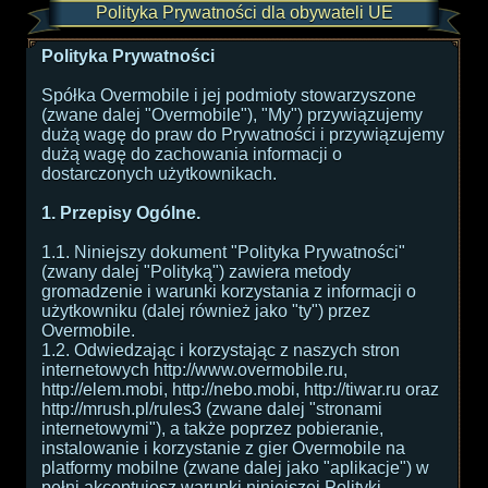
Polityka Prywatności dla obywateli UE
Polityka Prywatności
Spółka Overmobile i jej podmioty stowarzyszone
(zwane dalej "Overmobile"), "My") przywiązujemy
dużą wagę do praw do Prywatności i przywiązujemy
dużą wagę do zachowania informacji o
dostarczonych użytkownikach.
1. Przepisy Ogólne.
1.1. Niniejszy dokument "Polityka Prywatności"
(zwany dalej "Polityką") zawiera metody
gromadzenie i warunki korzystania z informacji o
użytkowniku (dalej również jako "ty") przez
Overmobile.
1.2. Odwiedzając i korzystając z naszych stron
internetowych http://www.overmobile.ru,
http://elem.mobi, http://nebo.mobi, http://tiwar.ru oraz
http://mrush.pl/rules3 (zwane dalej "stronami
internetowymi"), a także poprzez pobieranie,
instalowanie i korzystanie z gier Overmobile na
platformy mobilne (zwane dalej jako "aplikacje") w
pełni akceptujesz warunki niniejszej Polityki.