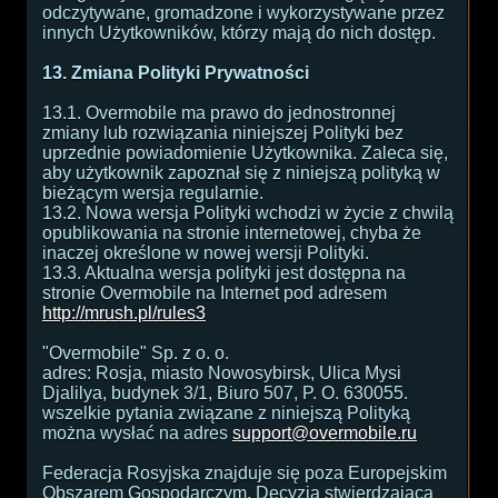
odczytywane, gromadzone i wykorzystywane przez
innych Użytkowników, którzy mają do nich dostęp.
13. Zmiana Polityki Prywatności
13.1. Overmobile ma prawo do jednostronnej
zmiany lub rozwiązania niniejszej Polityki bez
uprzednie powiadomienie Użytkownika. Zaleca się,
aby użytkownik zapoznał się z niniejszą polityką w
bieżącym wersja regularnie.
13.2. Nowa wersja Polityki wchodzi w życie z chwilą
opublikowania na stronie internetowej, chyba że
inaczej określone w nowej wersji Polityki.
13.3. Aktualna wersja polityki jest dostępna na
stronie Overmobile na Internet pod adresem
http://mrush.pl/rules3
"Overmobile" Sp. z o. o.
adres: Rosja, miasto Nowosybirsk, Ulica Mysi
Djalilya, budynek 3/1, Biuro 507, P. O. 630055.
wszelkie pytania związane z niniejszą Polityką
można wysłać na adres
support@overmobile.ru
Federacja Rosyjska znajduje się poza Europejskim
Obszarem Gospodarczym. Decyzja stwierdzająca