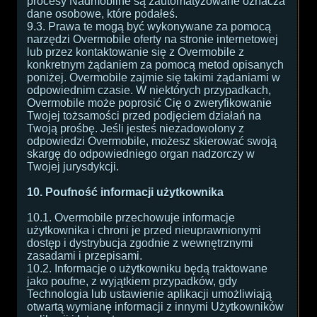
procesy Nadmobilne są zautomatyzowane oznacza
dane osobowe, które podałeś.
9.3. Prawa te mogą być wykonywane za pomocą
narzędzi Overmobile oferty na stronie internetowej
lub przez kontaktowanie się z Overmobile z
konkretnym żądaniem za pomocą metod opisanych
poniżej. Overmobile zajmie się takimi żądaniami w
odpowiednim czasie. W niektórych przypadkach,
Overmobile może poprosić Cię o zweryfikowanie
Twojej tożsamości przed podjęciem działań na
Twoją prośbę. Jeśli jesteś niezadowolony z
odpowiedzi Overmobile, możesz skierować swoją
skargę do odpowiedniego organ nadzorczy w
Twojej jurysdykcji.
10. Poufność informacji użytkownika
10.1. Overmobile przechowuje informacje
użytkownika i chroni je przed nieuprawnionymi
dostęp i dystrybucja zgodnie z wewnętrznymi
zasadami i przepisami.
10.2. Informacje o użytkowniku będą traktowane
jako poufne, z wyjątkiem przypadków, gdy
Technologia lub ustawienie aplikacji umożliwiają
otwartą wymianę informacji z innymi Użytkowników