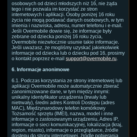
osobowych od dzieci młodszych niż 16, nie żąda
tego i nie pozwala im korzystać ze stron
internetowych i aplikacji. Osoby poniżej 16 roku
życia nie mogą podawać danych osobowych, w tym
imienia i nazwiska, adresu, numer telefonu i e-mail.
Jeśli Overmobile dowie się, że informacje były
zebrane od dziecka poniżej 16 roku życia,
Overmobile niezwłocznie usunie takie informacje.
Jeśli uważasz, że mogliśmy uzyskać jakiekolwiek
informacje od dziecka lub o dziecku pod 16, prosimy
o kontakt poprzez e-mail
support@overmobile.ru
.
6. Informacje anonimowe
6.1. Podczas korzystania ze strony internetowej lub
aplikacji Overmobile może automatycznie zbierać
zanonimizowane dane, w tym między innymi:
unikalny identyfikator urządzenia (trwały lub
nietrwały), średni adres Kontroli Dostępu (adres
MAC), Międzynarodowy telefon komórkowy
Tożsamość sprzętu (IMEI), nazwa, model i inne
informacje o zastosowanym urządzeniu, Adres IP,
informacje o sieci komunikacyjnej, lokalizacja (kraj,
region, miasto), informacje o przeglądarce, źródle
dostępu do strony internetowej, źródle pobierania