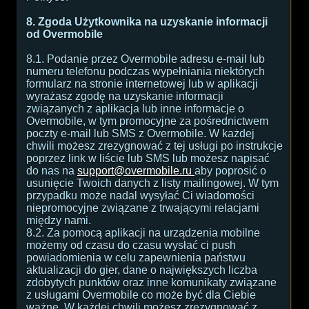
8. Zgoda Użytkownika na uzyskanie informacji
od Overmobile
8.1. Podanie przez Overmobile adresu e-mail lub
numeru telefonu podczas wypełniania niektórych
formularz na stronie internetowej lub w aplikacji
wyrażasz zgodę na uzyskanie informacji
związanych z aplikacja lub inne informacje o
Overmobile, w tym promocyjne za pośrednictwem
poczty e-mail lub SMS z Overmobile. W każdej
chwili możesz zrezygnować z tej usługi po instrukcje
poprzez link w liście lub SMS lub możesz napisać
do nas na
support@overmobile.ru
aby poprosić o
usunięcie Twoich danych z listy mailingowej. W tym
przypadku może nadal wysyłać Ci wiadomości
niepromocyjne związane z trwającymi relacjami
między nami.
8.2. Za pomocą aplikacji na urządzenia mobilne
możemy od czasu do czasu wysłać ci push
powiadomienia w celu zapewnienia państwu
aktualizacji do gier, dane o największych liczba
zdobytych punktów oraz inne komunikaty związane
z usługami Overmobile co może być dla Ciebie
ważne. W każdej chwili możesz zrezygnować z