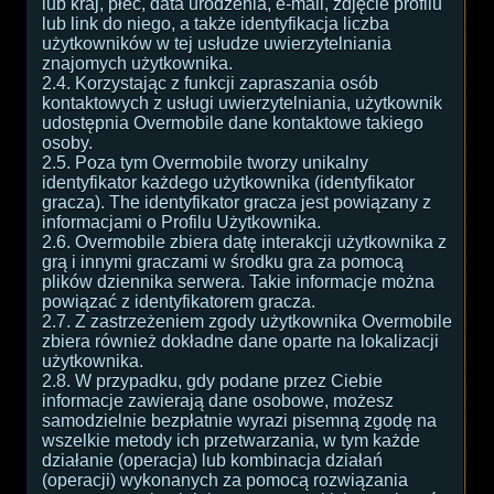
lub kraj, płeć, data urodzenia, e-mail, zdjęcie profilu
lub link do niego, a także identyfikacja liczba
użytkowników w tej usłudze uwierzytelniania
znajomych użytkownika.
2.4. Korzystając z funkcji zapraszania osób
kontaktowych z usługi uwierzytelniania, użytkownik
udostępnia Overmobile dane kontaktowe takiego
osoby.
2.5. Poza tym Overmobile tworzy unikalny
identyfikator każdego użytkownika (identyfikator
gracza). The identyfikator gracza jest powiązany z
informacjami o Profilu Użytkownika.
2.6. Overmobile zbiera datę interakcji użytkownika z
grą i innymi graczami w środku gra za pomocą
plików dziennika serwera. Takie informacje można
powiązać z identyfikatorem gracza.
2.7. Z zastrzeżeniem zgody użytkownika Overmobile
zbiera również dokładne dane oparte na lokalizacji
użytkownika.
2.8. W przypadku, gdy podane przez Ciebie
informacje zawierają dane osobowe, możesz
samodzielnie bezpłatnie wyrazi pisemną zgodę na
wszelkie metody ich przetwarzania, w tym każde
działanie (operacja) lub kombinacja działań
(operacji) wykonanych za pomocą rozwiązania