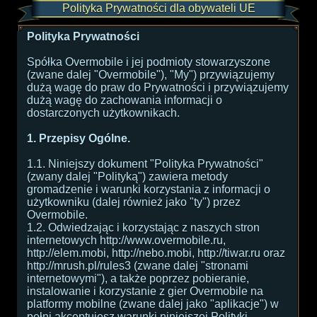
Polityka Prywatności dla obywateli UE
Polityka Prywatności
Spółka Overmobile i jej podmioty stowarzyszone
(zwane dalej "Overmobile"), "My") przywiązujemy
dużą wagę do praw do Prywatności i przywiązujemy
dużą wagę do zachowania informacji o
dostarczonych użytkownikach.
1. Przepisy Ogólne.
1.1. Niniejszy dokument "Polityka Prywatności"
(zwany dalej "Polityką") zawiera metody
gromadzenie i warunki korzystania z informacji o
użytkowniku (dalej również jako "ty") przez
Overmobile.
1.2. Odwiedzając i korzystając z naszych stron
internetowych http://www.overmobile.ru,
http://elem.mobi, http://nebo.mobi, http://tiwar.ru oraz
http://mrush.pl/rules3 (zwane dalej "stronami
internetowymi"), a także poprzez pobieranie,
instalowanie i korzystanie z gier Overmobile na
platformy mobilne (zwane dalej jako "aplikacje") w
pełni akceptujesz warunki niniejszej Polityki.