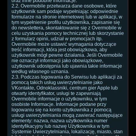
oraz inne podobne informacje.
2.2. Overmobile przetwarza dane osobowe, które
użytkownik sam podaje wypełniając odpowiednie
formularze na stronie internetowej lub w aplikacji, w
tym wypełnienie profilu użytkownika, zapisanie się
do newslettera, skontaktowanie się z Overmobile w
celu uzyskania pomocy technicznej lub skorzystanie
z formularz opinii, udział w promocjach itp.
Overmobile może ustawić wymagania dotyczące
treść informacji, która jest obowiązkowa, aby
użytkownik mógł pewne działania. Jeśli Overmobile
nie oznaczył informacji jako obowiązkowe,
użytkownik udostępnia lub ujawnia takie informacje
według własnego uznania.
2.3. Podczas logowania do Serwisu lub aplikacji za
pomocą takich usług uwierzytelnianie jako
VKontakte, Odnoklassniki, centrum gier Apple lub
otwarty identyfikator, usługi te zapewniają
Overmobile informacje o użytkowniku, w tym
osobiste Informacje. Informacje podane przy
logowaniu się na konto użytkownika z pomocą
usługi uwierzytelniania mogą zawierać następujące
elementy: nazwa, nazwa użytkownika numer
identyfikacyjny lub nazwę Użytkownika w tym
Systemie Uwierzytelniania, lokalizację, miasto, stan