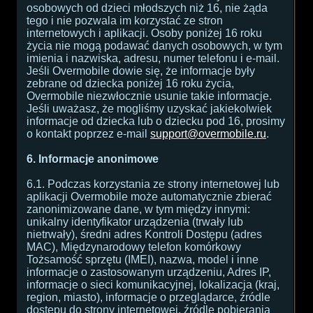
osobowych od dzieci młodszych niż 16, nie żąda
tego i nie pozwala im korzystać ze stron
internetowych i aplikacji. Osoby poniżej 16 roku
życia nie mogą podawać danych osobowych, w tym
imienia i nazwiska, adresu, numer telefonu i e-mail.
Jeśli Overmobile dowie się, że informacje były
zebrane od dziecka poniżej 16 roku życia,
Overmobile niezwłocznie usunie takie informacje.
Jeśli uważasz, że mogliśmy uzyskać jakiekolwiek
informacje od dziecka lub o dziecku pod 16, prosimy
o kontakt poprzez e-mail
support@overmobile.ru
.
6. Informacje anonimowe
6.1. Podczas korzystania ze strony internetowej lub
aplikacji Overmobile może automatycznie zbierać
zanonimizowane dane, w tym między innymi:
unikalny identyfikator urządzenia (trwały lub
nietrwały), średni adres Kontroli Dostępu (adres
MAC), Międzynarodowy telefon komórkowy
Tożsamość sprzętu (IMEI), nazwa, model i inne
informacje o zastosowanym urządzeniu, Adres IP,
informacje o sieci komunikacyjnej, lokalizacja (kraj,
region, miasto), informacje o przeglądarce, źródle
dostępu do strony internetowej, źródle pobierania