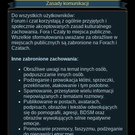
Zasady komunikacji
Do wszystkich użytkowników:
Forum i czat korzystają z ogólnie przyjętych i
społecznie akceptowanych zasad kulturalnego
zachowania. Fora i Czaty to miejsca publiczne.
Wszelkie sformułowania uważane za obraźliwe w
miejscach publicznych są zabronione na Forach i
Czatach.
Inne zabronione zachowania:
Obraźliwe uwagi na temat innych osób,
podpuszczanie innych osób.
Podżeganie i prowokacja kłótni, sprzeczki,
przeklinanie, atakowanie i tym podobne.
Spamowanie, przesyłanie wielu informacji
niepowiązanych z tematami rozmowy.
Publikowanie w postach, avatarach,
podpisach, obrazów i tekstów odwołujących
się do pornografii, agresji, BDSM oraz
obrazów wywołujących silnie negatywne
emocje.
Promowanie przemocy, faszyzmu, podżeganie
do nienawiści etnicznej.