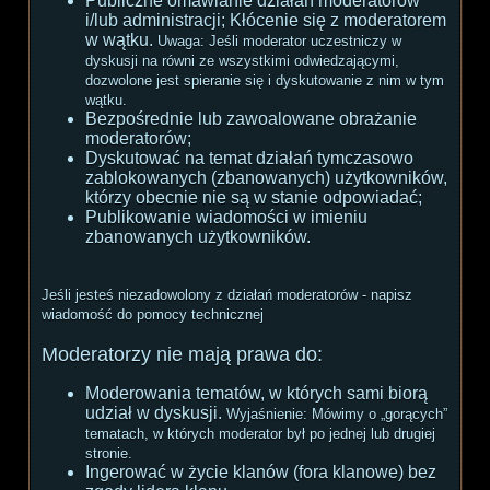
Publiczne omawianie działań moderatorów
i/lub administracji; Kłócenie się z moderatorem
w wątku.
Uwaga:
Jeśli moderator uczestniczy w
dyskusji na równi ze wszystkimi odwiedzającymi,
dozwolone jest spieranie się i dyskutowanie z nim w tym
wątku.
Bezpośrednie lub zawoalowane obrażanie
moderatorów;
Dyskutować na temat działań tymczasowo
zablokowanych (zbanowanych) użytkowników,
którzy obecnie nie są w stanie odpowiadać;
Publikowanie wiadomości w imieniu
zbanowanych użytkowników.
Jeśli jesteś niezadowolony z działań moderatorów - napisz
wiadomość do pomocy technicznej
Moderatorzy nie mają prawa do:
Moderowania tematów, w których sami biorą
udział w dyskusji.
Wyjaśnienie:
Mówimy o „gorących”
tematach, w których moderator był po jednej lub drugiej
stronie.
Ingerować w życie klanów (fora klanowe) bez