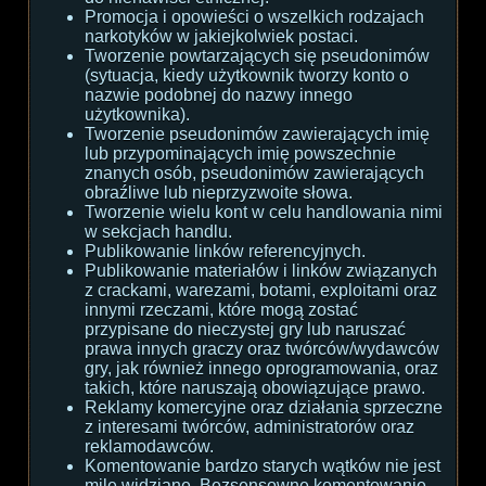
Promocja i opowieści o wszelkich rodzajach
narkotyków w jakiejkolwiek postaci.
Tworzenie powtarzających się pseudonimów
(sytuacja, kiedy użytkownik tworzy konto o
nazwie podobnej do nazwy innego
użytkownika).
Tworzenie pseudonimów zawierających imię
lub przypominających imię powszechnie
znanych osób, pseudonimów zawierających
obraźliwe lub nieprzyzwoite słowa.
Tworzenie wielu kont w celu handlowania nimi
w sekcjach handlu.
Publikowanie linków referencyjnych.
Publikowanie materiałów i linków związanych
z crackami, warezami, botami, exploitami oraz
innymi rzeczami, które mogą zostać
przypisane do nieczystej gry lub naruszać
prawa innych graczy oraz twórców/wydawców
gry, jak również innego oprogramowania, oraz
takich, które naruszają obowiązujące prawo.
Reklamy komercyjne oraz działania sprzeczne
z interesami twórców, administratorów oraz
reklamodawców.
Komentowanie bardzo starych wątków nie jest
mile widziane. Bezsensowne komentowanie