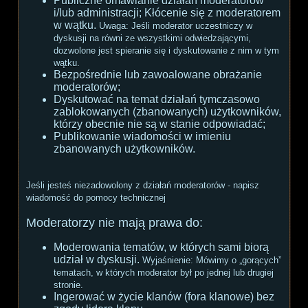
Publiczne omawianie działań moderatorów
i/lub administracji; Kłócenie się z moderatorem
w wątku.
Uwaga:
Jeśli moderator uczestniczy w
dyskusji na równi ze wszystkimi odwiedzającymi,
dozwolone jest spieranie się i dyskutowanie z nim w tym
wątku.
Bezpośrednie lub zawoalowane obrażanie
moderatorów;
Dyskutować na temat działań tymczasowo
zablokowanych (zbanowanych) użytkowników,
którzy obecnie nie są w stanie odpowiadać;
Publikowanie wiadomości w imieniu
zbanowanych użytkowników.
Jeśli jesteś niezadowolony z działań moderatorów - napisz
wiadomość do pomocy technicznej
Moderatorzy nie mają prawa do:
Moderowania tematów, w których sami biorą
udział w dyskusji.
Wyjaśnienie:
Mówimy o „gorących”
tematach, w których moderator był po jednej lub drugiej
stronie.
Ingerować w życie klanów (fora klanowe) bez