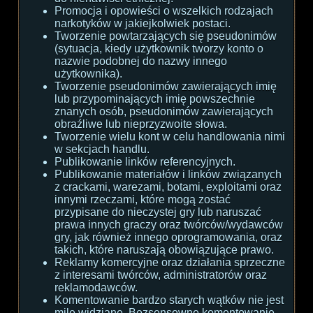
Promocja i opowieści o wszelkich rodzajach
narkotyków w jakiejkolwiek postaci.
Tworzenie powtarzających się pseudonimów
(sytuacja, kiedy użytkownik tworzy konto o
nazwie podobnej do nazwy innego
użytkownika).
Tworzenie pseudonimów zawierających imię
lub przypominających imię powszechnie
znanych osób, pseudonimów zawierających
obraźliwe lub nieprzyzwoite słowa.
Tworzenie wielu kont w celu handlowania nimi
w sekcjach handlu.
Publikowanie linków referencyjnych.
Publikowanie materiałów i linków związanych
z crackami, warezami, botami, exploitami oraz
innymi rzeczami, które mogą zostać
przypisane do nieczystej gry lub naruszać
prawa innych graczy oraz twórców/wydawców
gry, jak również innego oprogramowania, oraz
takich, które naruszają obowiązujące prawo.
Reklamy komercyjne oraz działania sprzeczne
z interesami twórców, administratorów oraz
reklamodawców.
Komentowanie bardzo starych wątków nie jest
mile widziane. Bezsensowne komentowanie