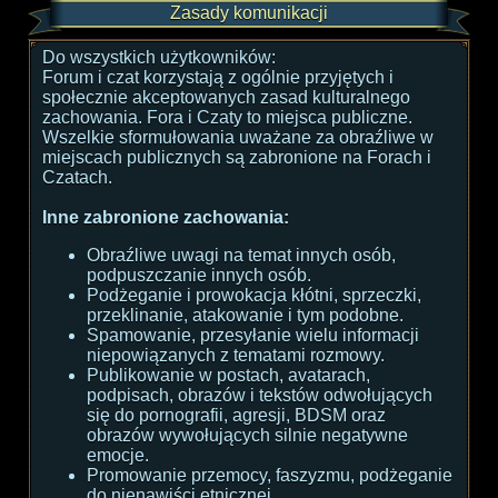
Zasady komunikacji
Do wszystkich użytkowników:
Forum i czat korzystają z ogólnie przyjętych i
społecznie akceptowanych zasad kulturalnego
zachowania. Fora i Czaty to miejsca publiczne.
Wszelkie sformułowania uważane za obraźliwe w
miejscach publicznych są zabronione na Forach i
Czatach.
Inne zabronione zachowania:
Obraźliwe uwagi na temat innych osób,
podpuszczanie innych osób.
Podżeganie i prowokacja kłótni, sprzeczki,
przeklinanie, atakowanie i tym podobne.
Spamowanie, przesyłanie wielu informacji
niepowiązanych z tematami rozmowy.
Publikowanie w postach, avatarach,
podpisach, obrazów i tekstów odwołujących
się do pornografii, agresji, BDSM oraz
obrazów wywołujących silnie negatywne
emocje.
Promowanie przemocy, faszyzmu, podżeganie
do nienawiści etnicznej.