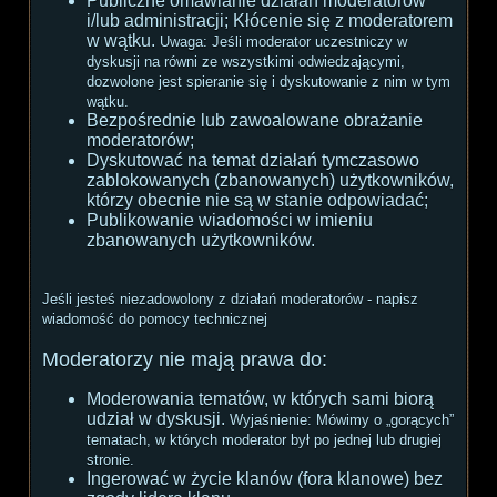
Publiczne omawianie działań moderatorów
i/lub administracji; Kłócenie się z moderatorem
w wątku.
Uwaga:
Jeśli moderator uczestniczy w
dyskusji na równi ze wszystkimi odwiedzającymi,
dozwolone jest spieranie się i dyskutowanie z nim w tym
wątku.
Bezpośrednie lub zawoalowane obrażanie
moderatorów;
Dyskutować na temat działań tymczasowo
zablokowanych (zbanowanych) użytkowników,
którzy obecnie nie są w stanie odpowiadać;
Publikowanie wiadomości w imieniu
zbanowanych użytkowników.
Jeśli jesteś niezadowolony z działań moderatorów - napisz
wiadomość do pomocy technicznej
Moderatorzy nie mają prawa do:
Moderowania tematów, w których sami biorą
udział w dyskusji.
Wyjaśnienie:
Mówimy o „gorących”
tematach, w których moderator był po jednej lub drugiej
stronie.
Ingerować w życie klanów (fora klanowe) bez