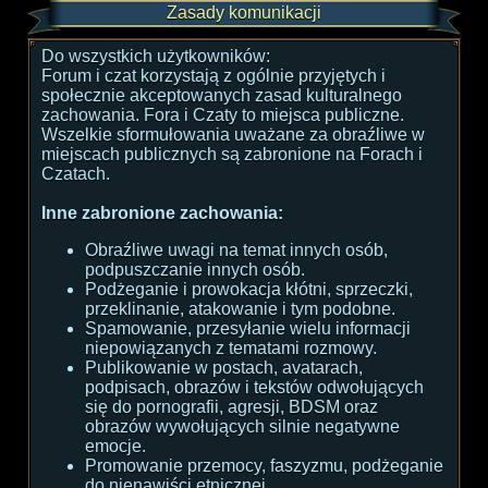
Zasady komunikacji
Do wszystkich użytkowników:
Forum i czat korzystają z ogólnie przyjętych i
społecznie akceptowanych zasad kulturalnego
zachowania. Fora i Czaty to miejsca publiczne.
Wszelkie sformułowania uważane za obraźliwe w
miejscach publicznych są zabronione na Forach i
Czatach.
Inne zabronione zachowania:
Obraźliwe uwagi na temat innych osób,
podpuszczanie innych osób.
Podżeganie i prowokacja kłótni, sprzeczki,
przeklinanie, atakowanie i tym podobne.
Spamowanie, przesyłanie wielu informacji
niepowiązanych z tematami rozmowy.
Publikowanie w postach, avatarach,
podpisach, obrazów i tekstów odwołujących
się do pornografii, agresji, BDSM oraz
obrazów wywołujących silnie negatywne
emocje.
Promowanie przemocy, faszyzmu, podżeganie
do nienawiści etnicznej.