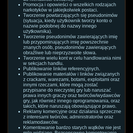
Promocja i opowieści o wszelkich rodzajach
narkotyków w jakiejkolwiek postaci.
Tworzenie powtarzających się pseudonimów
(sytuacja, kiedy użytkownik tworzy konto o
nazwie podobnej do nazwy innego
użytkownika).
Tworzenie pseudonimów zawierających imię
lub przypominających imię powszechnie
znanych osób, pseudonimów zawierających
obraźliwe lub nieprzyzwoite słowa.
Tworzenie wielu kont w celu handlowania nimi
w sekcjach handlu.
Publikowanie linków referencyjnych.
Publikowanie materiałów i linków związanych
z crackami, warezami, botami, exploitami oraz
innymi rzeczami, które mogą zostać
przypisane do nieczystej gry lub naruszać
prawa innych graczy oraz twórców/wydawców
gry, jak również innego oprogramowania, oraz
takich, które naruszają obowiązujące prawo.
Reklamy komercyjne oraz działania sprzeczne
z interesami twórców, administratorów oraz
reklamodawców.
Komentowanie bardzo starych wątków nie jest
mile widziane. Bezsensowne komentowanie