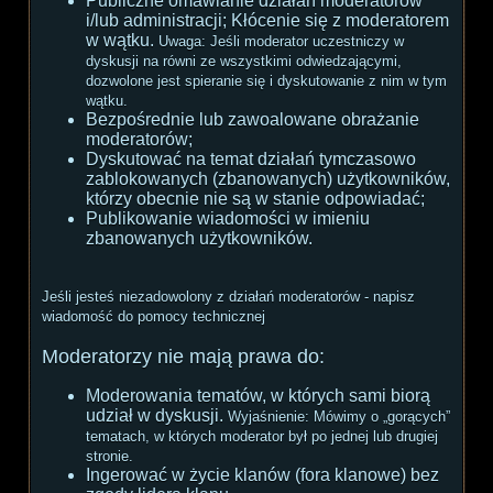
Publiczne omawianie działań moderatorów
i/lub administracji; Kłócenie się z moderatorem
w wątku.
Uwaga:
Jeśli moderator uczestniczy w
dyskusji na równi ze wszystkimi odwiedzającymi,
dozwolone jest spieranie się i dyskutowanie z nim w tym
wątku.
Bezpośrednie lub zawoalowane obrażanie
moderatorów;
Dyskutować na temat działań tymczasowo
zablokowanych (zbanowanych) użytkowników,
którzy obecnie nie są w stanie odpowiadać;
Publikowanie wiadomości w imieniu
zbanowanych użytkowników.
Jeśli jesteś niezadowolony z działań moderatorów - napisz
wiadomość do pomocy technicznej
Moderatorzy nie mają prawa do:
Moderowania tematów, w których sami biorą
udział w dyskusji.
Wyjaśnienie:
Mówimy o „gorących”
tematach, w których moderator był po jednej lub drugiej
stronie.
Ingerować w życie klanów (fora klanowe) bez