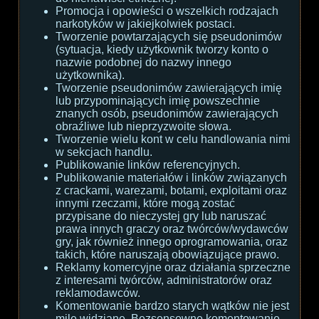
Promocja i opowieści o wszelkich rodzajach
narkotyków w jakiejkolwiek postaci.
Tworzenie powtarzających się pseudonimów
(sytuacja, kiedy użytkownik tworzy konto o
nazwie podobnej do nazwy innego
użytkownika).
Tworzenie pseudonimów zawierających imię
lub przypominających imię powszechnie
znanych osób, pseudonimów zawierających
obraźliwe lub nieprzyzwoite słowa.
Tworzenie wielu kont w celu handlowania nimi
w sekcjach handlu.
Publikowanie linków referencyjnych.
Publikowanie materiałów i linków związanych
z crackami, warezami, botami, exploitami oraz
innymi rzeczami, które mogą zostać
przypisane do nieczystej gry lub naruszać
prawa innych graczy oraz twórców/wydawców
gry, jak również innego oprogramowania, oraz
takich, które naruszają obowiązujące prawo.
Reklamy komercyjne oraz działania sprzeczne
z interesami twórców, administratorów oraz
reklamodawców.
Komentowanie bardzo starych wątków nie jest
mile widziane. Bezsensowne komentowanie