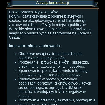
Zasady komunikacji
Do wszystkich użytkowników:
Forum i czat korzystają z ogólnie przyjętych i
społecznie akceptowanych zasad kulturalnego
zachowania. Fora i Czaty to miejsca publiczne.
Wszelkie sformułowania uważane za obraźliwe w
miejscach publicznych są zabronione na Forach i
Czatach.
Inne zabronione zachowania:
Obraźliwe uwagi na temat innych osób,
podpuszczanie innych osób.
Podżeganie i prowokacja kłótni, sprzeczki,
przeklinanie, atakowanie i tym podobne.
Spamowanie, przesyłanie wielu informacji
niepowiązanych z tematami rozmowy.
Publikowanie w postach, avatarach,
podpisach, obrazów i tekstów odwołujących
się do pornografii, agresji, BDSM oraz
obrazów wywołujących silnie negatywne
emocje.
Promowanie przemocy, faszyzmu, podżeganie
do nienawiści etnicznej.