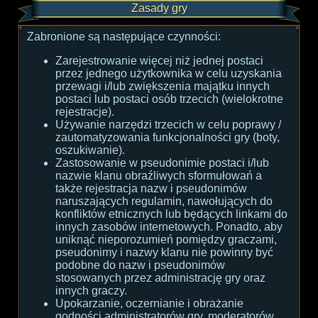
Zasady gry
Zabronione są następujące czynności:
Zarejestrowanie więcej niż jednej postaci
przez jednego użytkownika w celu uzyskania
przewagi i/lub zwiększenia majątku innych
postaci lub postaci osób trzecich (wielokrotne
rejestracje).
Używanie narzędzi trzecich w celu poprawy /
zautomatyzowania funkcjonalności gry (boty,
oszukiwanie).
Zastosowanie w pseudonimie postaci i/lub
nazwie klanu obraźliwych sformułowań a
także rejestracja nazw i pseudonimów
naruszających regulamin, nawołujących do
konfliktów etnicznych lub będących linkami do
innych zasobów internetowych. Ponadto, aby
uniknąć nieporozumień pomiędzy graczami,
pseudonimy i nazwy klanu nie powinny być
podobne do nazw i pseudonimów
stosowanych przez administrację gry oraz
innych graczy.
Upokarzanie, oczernianie i obrażanie
godności administratorów gry, moderatorów,