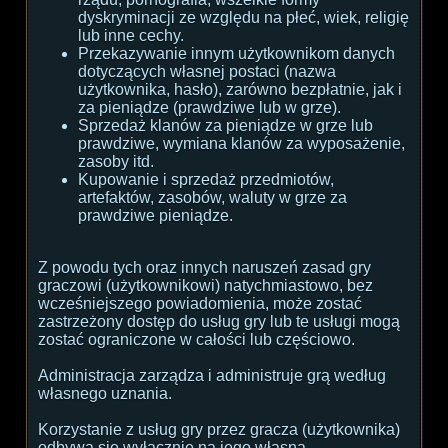
dyskryminacji ze względu na płeć, wiek, religię
lub inne cechy.
Przekazywanie innym użytkownikom danych
dotyczących własnej postaci (nazwa
użytkownika, hasło), zarówno bezpłatnie, jak i
za pieniądze (prawdziwe lub w grze).
Sprzedaż klanów za pieniądze w grze lub
prawdziwe, wymiana klanów za wyposażenie,
zasoby itd.
Kupowanie i sprzedaż przedmiotów,
artefaktów, zasobów, waluty w grze za
prawdziwe pieniądze.
Z powodu tych oraz innych naruszeń zasad gry
graczowi (użytkownikowi) natychmiastowo, bez
wcześniejszego powiadomienia, może zostać
zastrzeżony dostęp do usług gry lub te usługi mogą
zostać ograniczone w całości lub częściowo.
Administracja zarządza i administruje grą według
własnego uznania.
Korzystanie z usług gry przez gracza (użytkownika)
odbywa się wyłącznie na jego własną