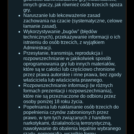
innych graczy, jak również osób trzecich spoza
gry.
Naruszanie lub lekceważenie zasad
zachowania na czacie (systematyczne, celowe
łamanie zasad).
Wykorzystywanie „bugów” (błędów
technicznych), przekazywanie informacji o ich
istnieniu do osób trzecich, z wyjątkiem
Administracji.
Przesyłanie, transmisja, reprodukcja i
rozpowszechnianie w jakikolwiek sposób
oprogramowania gry lub innych materiałów,
które są w całości lub częściowo chronione
przez prawa autorskie i inne prawa, bez zgody
właściciela lub właściciela prawnego.
Rozpowszechnianie informacji (w różnych
formach prezentacji i rozpowszechniania),
które nie są przeznaczone do odbioru przez
osoby poniżej 18 roku życia.
Popełniania lub nakłanianie osób trzecich do
popełnienia czynów zabronionych przez
prawo, w tym tych związanych z handlem
narkotykami, działalnością terrorystyczną,
nawoływanie do obalenia legalnie wybranego
rządu, pornografia, wszelkie formy