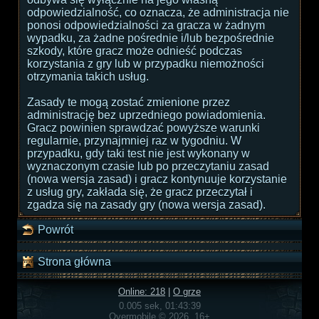
odpowiedzialność, co oznacza, że administracja nie
ponosi odpowiedzialności za gracza w żadnym
wypadku, za żadne pośrednie i/lub bezpośrednie
szkody, które gracz może odnieść podczas
korzystania z gry lub w przypadku niemożności
otrzymania takich usług.
Zasady te mogą zostać zmienione przez
administrację bez uprzedniego powiadomienia.
Gracz powinien sprawdzać powyższe warunki
regularnie, przynajmniej raz w tygodniu. W
przypadku, gdy taki test nie jest wykonany w
wyznaczonym czasie lub po przeczytaniu zasad
(nowa wersja zasad) i gracz kontynuuje korzystanie
z usług gry, zakłada się, że gracz przeczytał i
zgadza się na zasady gry (nowa wersja zasad).
Powrót
Strona główna
Online: 218
|
O grze
0.005 sek, 01:43:39
Overmobile © 2026, 16+