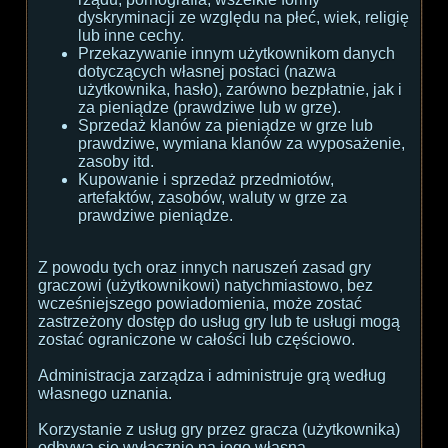
dyskryminacji ze względu na płeć, wiek, religię
lub inne cechy.
Przekazywanie innym użytkownikom danych
dotyczących własnej postaci (nazwa
użytkownika, hasło), zarówno bezpłatnie, jak i
za pieniądze (prawdziwe lub w grze).
Sprzedaż klanów za pieniądze w grze lub
prawdziwe, wymiana klanów za wyposażenie,
zasoby itd.
Kupowanie i sprzedaż przedmiotów,
artefaktów, zasobów, waluty w grze za
prawdziwe pieniądze.
Z powodu tych oraz innych naruszeń zasad gry
graczowi (użytkownikowi) natychmiastowo, bez
wcześniejszego powiadomienia, może zostać
zastrzeżony dostęp do usług gry lub te usługi mogą
zostać ograniczone w całości lub częściowo.
Administracja zarządza i administruje grą według
własnego uznania.
Korzystanie z usług gry przez gracza (użytkownika)
odbywa się wyłącznie na jego własną