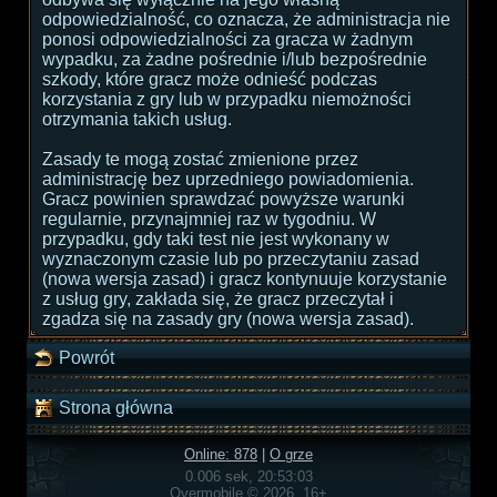
odpowiedzialność, co oznacza, że administracja nie
ponosi odpowiedzialności za gracza w żadnym
wypadku, za żadne pośrednie i/lub bezpośrednie
szkody, które gracz może odnieść podczas
korzystania z gry lub w przypadku niemożności
otrzymania takich usług.
Zasady te mogą zostać zmienione przez
administrację bez uprzedniego powiadomienia.
Gracz powinien sprawdzać powyższe warunki
regularnie, przynajmniej raz w tygodniu. W
przypadku, gdy taki test nie jest wykonany w
wyznaczonym czasie lub po przeczytaniu zasad
(nowa wersja zasad) i gracz kontynuuje korzystanie
z usług gry, zakłada się, że gracz przeczytał i
zgadza się na zasady gry (nowa wersja zasad).
Powrót
Strona główna
Online: 878
|
O grze
0.006 sek, 20:53:03
Overmobile © 2026, 16+