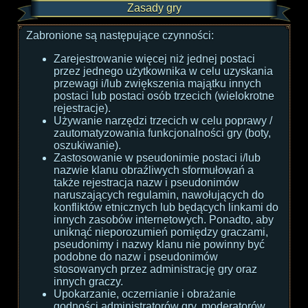
Zasady gry
Zabronione są następujące czynności:
Zarejestrowanie więcej niż jednej postaci
przez jednego użytkownika w celu uzyskania
przewagi i/lub zwiększenia majątku innych
postaci lub postaci osób trzecich (wielokrotne
rejestracje).
Używanie narzędzi trzecich w celu poprawy /
zautomatyzowania funkcjonalności gry (boty,
oszukiwanie).
Zastosowanie w pseudonimie postaci i/lub
nazwie klanu obraźliwych sformułowań a
także rejestracja nazw i pseudonimów
naruszających regulamin, nawołujących do
konfliktów etnicznych lub będących linkami do
innych zasobów internetowych. Ponadto, aby
uniknąć nieporozumień pomiędzy graczami,
pseudonimy i nazwy klanu nie powinny być
podobne do nazw i pseudonimów
stosowanych przez administrację gry oraz
innych graczy.
Upokarzanie, oczernianie i obrażanie
godności administratorów gry, moderatorów,