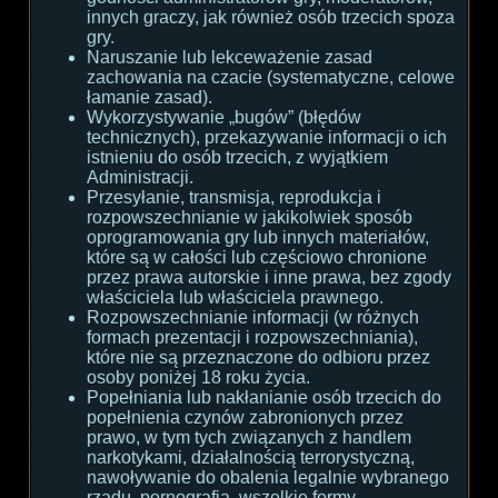
innych graczy, jak również osób trzecich spoza
gry.
Naruszanie lub lekceważenie zasad
zachowania na czacie (systematyczne, celowe
łamanie zasad).
Wykorzystywanie „bugów” (błędów
technicznych), przekazywanie informacji o ich
istnieniu do osób trzecich, z wyjątkiem
Administracji.
Przesyłanie, transmisja, reprodukcja i
rozpowszechnianie w jakikolwiek sposób
oprogramowania gry lub innych materiałów,
które są w całości lub częściowo chronione
przez prawa autorskie i inne prawa, bez zgody
właściciela lub właściciela prawnego.
Rozpowszechnianie informacji (w różnych
formach prezentacji i rozpowszechniania),
które nie są przeznaczone do odbioru przez
osoby poniżej 18 roku życia.
Popełniania lub nakłanianie osób trzecich do
popełnienia czynów zabronionych przez
prawo, w tym tych związanych z handlem
narkotykami, działalnością terrorystyczną,
nawoływanie do obalenia legalnie wybranego
rządu, pornografia, wszelkie formy