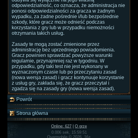
odpowiedzialność, co oznacza, że administracja nie
ponosi odpowiedzialności za gracza w żadnym
wypadku, za żadne pośrednie i/lub bezpośrednie
szkody, które gracz może odnieść podczas
korzystania z gry lub w przypadku niemożności
otrzymania takich usług.
Zasady te mogą zostać zmienione przez
administrację bez uprzedniego powiadomienia.
Gracz powinien sprawdzać powyższe warunki
regularnie, przynajmniej raz w tygodniu. W
przypadku, gdy taki test nie jest wykonany w
wyznaczonym czasie lub po przeczytaniu zasad
(nowa wersja zasad) i gracz kontynuuje korzystanie
z usług gry, zakłada się, że gracz przeczytał i
zgadza się na zasady gry (nowa wersja zasad).
Powrót
Strona główna
Online: 627
|
O grze
0.006 sek, 15:59:51
Overmobile © 2026, 16+