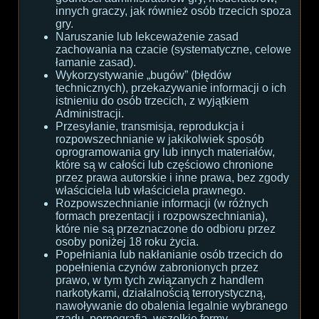
innych graczy, jak również osób trzecich spoza
gry.
Naruszanie lub lekceważenie zasad
zachowania na czacie (systematyczne, celowe
łamanie zasad).
Wykorzystywanie „bugów” (błędów
technicznych), przekazywanie informacji o ich
istnieniu do osób trzecich, z wyjątkiem
Administracji.
Przesyłanie, transmisja, reprodukcja i
rozpowszechnianie w jakikolwiek sposób
oprogramowania gry lub innych materiałów,
które są w całości lub częściowo chronione
przez prawa autorskie i inne prawa, bez zgody
właściciela lub właściciela prawnego.
Rozpowszechnianie informacji (w różnych
formach prezentacji i rozpowszechniania),
które nie są przeznaczone do odbioru przez
osoby poniżej 18 roku życia.
Popełniania lub nakłanianie osób trzecich do
popełnienia czynów zabronionych przez
prawo, w tym tych związanych z handlem
narkotykami, działalnością terrorystyczną,
nawoływanie do obalenia legalnie wybranego
rządu, pornografia, wszelkie formy