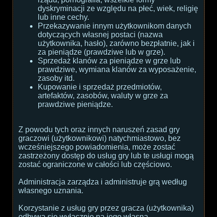
dyskryminacji ze względu na płeć, wiek, religię
lub inne cechy.
Przekazywanie innym użytkownikom danych
dotyczących własnej postaci (nazwa
użytkownika, hasło), zarówno bezpłatnie, jak i
za pieniądze (prawdziwe lub w grze).
Sprzedaż klanów za pieniądze w grze lub
prawdziwe, wymiana klanów za wyposażenie,
zasoby itd.
Kupowanie i sprzedaż przedmiotów,
artefaktów, zasobów, waluty w grze za
prawdziwe pieniądze.
Z powodu tych oraz innych naruszeń zasad gry
graczowi (użytkownikowi) natychmiastowo, bez
wcześniejszego powiadomienia, może zostać
zastrzeżony dostęp do usług gry lub te usługi mogą
zostać ograniczone w całości lub częściowo.
Administracja zarządza i administruje grą według
własnego uznania.
Korzystanie z usług gry przez gracza (użytkownika)
odbywa się wyłącznie na jego własną