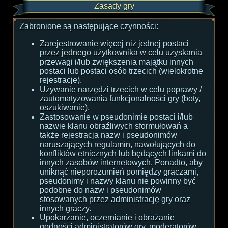
Zasady gry
Zabronione są następujące czynności:
Zarejestrowanie więcej niż jednej postaci
przez jednego użytkownika w celu uzyskania
przewagi i/lub zwiększenia majątku innych
postaci lub postaci osób trzecich (wielokrotne
rejestracje).
Używanie narzędzi trzecich w celu poprawy /
zautomatyzowania funkcjonalności gry (boty,
oszukiwanie).
Zastosowanie w pseudonimie postaci i/lub
nazwie klanu obraźliwych sformułowań a
także rejestracja nazw i pseudonimów
naruszających regulamin, nawołujących do
konfliktów etnicznych lub będących linkami do
innych zasobów internetowych. Ponadto, aby
uniknąć nieporozumień pomiędzy graczami,
pseudonimy i nazwy klanu nie powinny być
podobne do nazw i pseudonimów
stosowanych przez administrację gry oraz
innych graczy.
Upokarzanie, oczernianie i obrażanie
godności administratorów gry, moderatorów,