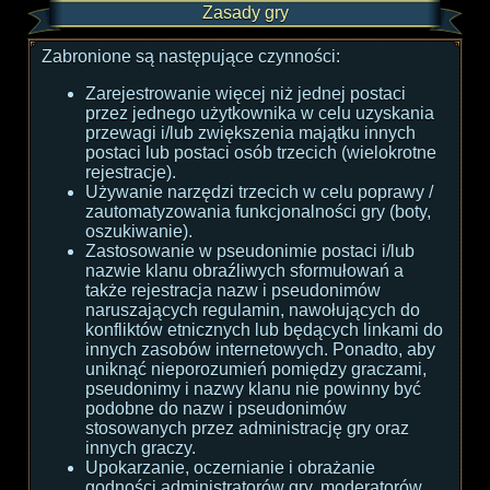
Zasady gry
Zabronione są następujące czynności:
Zarejestrowanie więcej niż jednej postaci
przez jednego użytkownika w celu uzyskania
przewagi i/lub zwiększenia majątku innych
postaci lub postaci osób trzecich (wielokrotne
rejestracje).
Używanie narzędzi trzecich w celu poprawy /
zautomatyzowania funkcjonalności gry (boty,
oszukiwanie).
Zastosowanie w pseudonimie postaci i/lub
nazwie klanu obraźliwych sformułowań a
także rejestracja nazw i pseudonimów
naruszających regulamin, nawołujących do
konfliktów etnicznych lub będących linkami do
innych zasobów internetowych. Ponadto, aby
uniknąć nieporozumień pomiędzy graczami,
pseudonimy i nazwy klanu nie powinny być
podobne do nazw i pseudonimów
stosowanych przez administrację gry oraz
innych graczy.
Upokarzanie, oczernianie i obrażanie
godności administratorów gry, moderatorów,