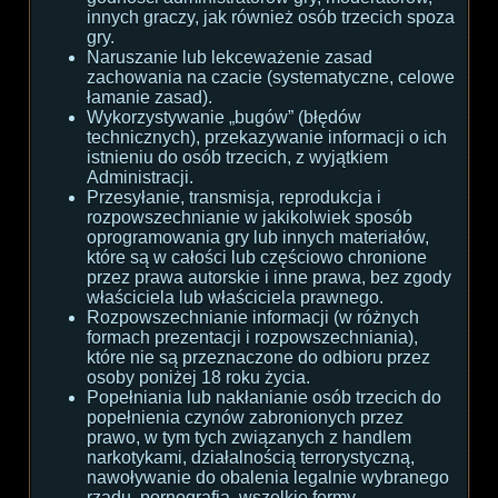
innych graczy, jak również osób trzecich spoza
gry.
Naruszanie lub lekceważenie zasad
zachowania na czacie (systematyczne, celowe
łamanie zasad).
Wykorzystywanie „bugów” (błędów
technicznych), przekazywanie informacji o ich
istnieniu do osób trzecich, z wyjątkiem
Administracji.
Przesyłanie, transmisja, reprodukcja i
rozpowszechnianie w jakikolwiek sposób
oprogramowania gry lub innych materiałów,
które są w całości lub częściowo chronione
przez prawa autorskie i inne prawa, bez zgody
właściciela lub właściciela prawnego.
Rozpowszechnianie informacji (w różnych
formach prezentacji i rozpowszechniania),
które nie są przeznaczone do odbioru przez
osoby poniżej 18 roku życia.
Popełniania lub nakłanianie osób trzecich do
popełnienia czynów zabronionych przez
prawo, w tym tych związanych z handlem
narkotykami, działalnością terrorystyczną,
nawoływanie do obalenia legalnie wybranego
rządu, pornografia, wszelkie formy