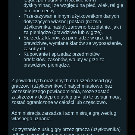
dyskryminacji ze względu na płeć, wiek, religię
lub inne cechy.
Przekazywanie innym użytkownikom danych
dotyczących własnej postaci (nazwa
użytkownika, hasło), zarówno bezpłatnie, jak i
za pieniądze (prawdziwe lub w grze).
Sprzedaż klanów za pieniądze w grze lub
prawdziwe, wymiana klanów za wyposażenie,
zasoby itd.
Kupowanie i sprzedaż przedmiotów,
artefaktów, zasobów, waluty w grze za
prawdziwe pieniądze.
Z powodu tych oraz innych naruszeń zasad gry
graczowi (użytkownikowi) natychmiastowo, bez
wcześniejszego powiadomienia, może zostać
zastrzeżony dostęp do usług gry lub te usługi mogą
zostać ograniczone w całości lub częściowo.
Administracja zarządza i administruje grą według
własnego uznania.
Korzystanie z usług gry przez gracza (użytkownika)
odbywa się wyłącznie na jego własną