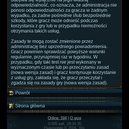
odpowiedzialność, co oznacza, że administracja nie
ponosi odpowiedzialności za gracza w żadnym
wypadku, za żadne pośrednie i/lub bezpośrednie
szkody, które gracz może odnieść podczas
korzystania z gry lub w przypadku niemożności
otrzymania takich usług.
Zasady te mogą zostać zmienione przez
administrację bez uprzedniego powiadomienia.
Gracz powinien sprawdzać powyższe warunki
regularnie, przynajmniej raz w tygodniu. W
przypadku, gdy taki test nie jest wykonany w
wyznaczonym czasie lub po przeczytaniu zasad
(nowa wersja zasad) i gracz kontynuuje korzystanie
z usług gry, zakłada się, że gracz przeczytał i
zgadza się na zasady gry (nowa wersja zasad).
Powrót
Strona główna
Online: 594
|
O grze
0.005 sek, 18:31:35
Overmobile © 2026, 16+