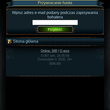
Przywracanie hasła
Wpisz adres e-mail podany podczas zapisywania
bohatera
Strona główna
Online: 588
|
O grze
0.007 sek, 16:35:59
Overmobile © 2026, 16+
Inne gry