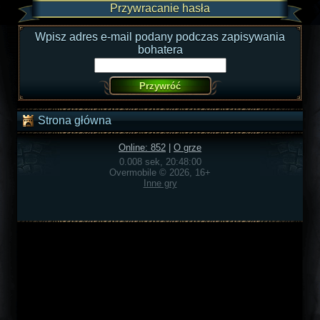
Przywracanie hasła
Wpisz adres e-mail podany podczas zapisywania
bohatera
Strona główna
Online: 852
|
O grze
0.008 sek, 20:48:00
Overmobile © 2026, 16+
Inne gry