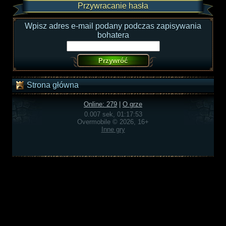
Przywracanie hasła
Wpisz adres e-mail podany podczas zapisywania
bohatera
Strona główna
Online: 279
|
O grze
0.007 sek, 01:17:53
Overmobile © 2026, 16+
Inne gry