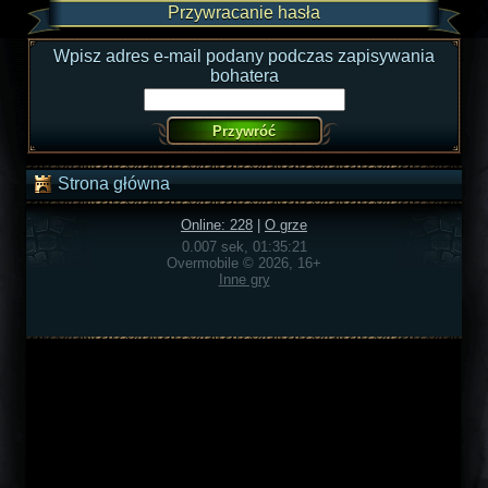
Przywracanie hasła
Wpisz adres e-mail podany podczas zapisywania
bohatera
Strona główna
Online: 228
|
O grze
0.007 sek, 01:35:21
Overmobile © 2026, 16+
Inne gry