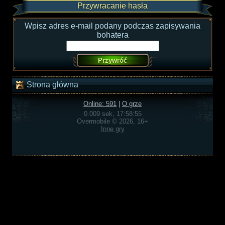
Przywracanie hasła
Wpisz adres e-mail podany podczas zapisywania
bohatera
Strona główna
Online: 591
|
O grze
0.009 sek, 17:58:55
Overmobile © 2026, 16+
Inne gry