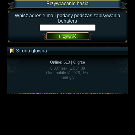
Przywracanie hasła
Wpisz adres e-mail podany podczas zapisywania
bohatera
Strona główna
Online: 613
|
O grze
0.007 sek, 13:54:39
Overmobile © 2026, 16+
Inne gry