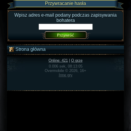
Przywracanie hasła
Wpisz adres e-mail podany podczas zapisywania
bohatera
Strona główna
Online: 421
|
O grze
0.006 sek, 08:13:05
Overmobile © 2026, 16+
Inne gry