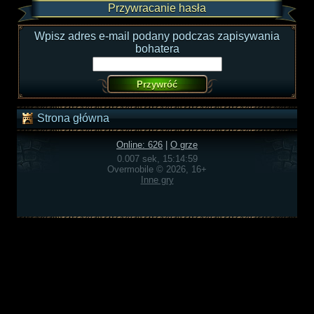
Przywracanie hasła
Wpisz adres e-mail podany podczas zapisywania
bohatera
Strona główna
Online: 626
|
O grze
0.007 sek, 15:14:59
Overmobile © 2026, 16+
Inne gry