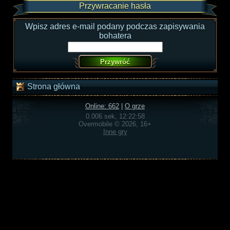
Przywracanie hasła
Wpisz adres e-mail podany podczas zapisywania
bohatera
Strona główna
Online: 662
|
O grze
0.006 sek, 12:22:58
Overmobile © 2026, 16+
Inne gry