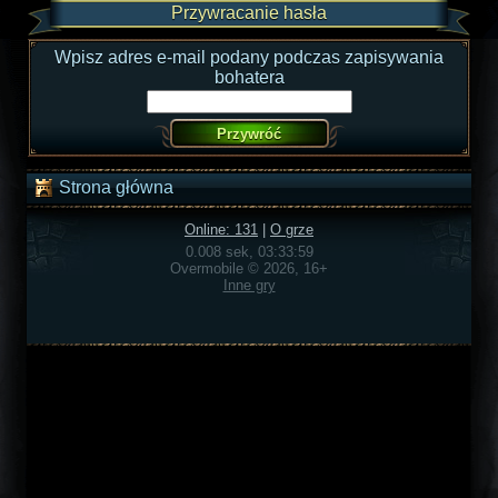
Przywracanie hasła
Wpisz adres e-mail podany podczas zapisywania
bohatera
Strona główna
Online: 131
|
O grze
0.008 sek, 03:33:59
Overmobile © 2026, 16+
Inne gry