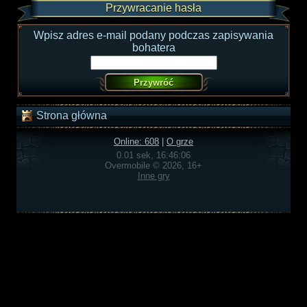
Przywracanie hasła
Wpisz adres e-mail podany podczas zapisywania
bohatera
Strona główna
Online: 608
|
O grze
0.01 sek, 16:46:06
Overmobile © 2026, 16+
Inne gry