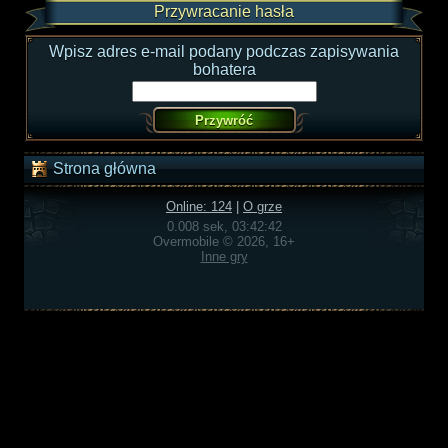
Przywracanie hasła
Wpisz adres e-mail podany podczas zapisywania
bohatera
Strona główna
Online: 124
|
O grze
0.008 sek, 03:42:42
Overmobile © 2026, 16+
Inne gry