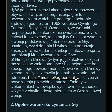
porozumienia Twojego przedstawiciela z
Licencjodawcą.
d) W pełni rozumiesz i akceptujesz, że roszczenia
obywateli związane z organizacją gier lub
uczestnictwem w nich nie podlegają ochronie
sądowej zgodnie z art. 1062 Kodeksu Cywilnego
Federacji Rosyjskiej. Oznacza to, że warunki
rozpoczęcia lub zakończenia świadczenia Gry, w
całości lub w części, rejestracji w Grze, korzystania
z wersji podstawowej i/lub rozszerzonej Gry,
ustalania, czy działania Użytkownika naruszają
zasady, oraz nakładania sankcji – należą do spraw
organizacji i/lub uczestnictwa w Grze.
e) Niniejsza Umowa (w tym jej jakakolwiek część)
może zostać zmieniona przez Licencjodawcę bez
specjalnego powiadomienia. Nowa wersja Umowy
wchodzi w życie z chwilą jej opublikowania pod
adresem:
https://mrush.pl/agreement_all
, chyba że
nowa wersja przewiduje inaczej. Zmiany w
Dokumentach Obowiązkowych również wchodzą
w życie z chwilą udostępnienia ich w Grze w nowej
wersji.
2. Ogólne warunki korzystania z Gry