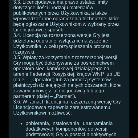
3.3. Licencjodawca ma prawo ustalać limity
dotyczące ilości i rodzaju materiałów
publikowanych przez Użytkownika, a także
wprowadzać inne ograniczenia techniczne, które
będą ogłaszane Użytkownikom w wybrany przez
Licencjodawcę sposób.
3.4. Licencja na rozszerzoną wersję Gry jest
udzielana odpłatnie, wyłącznie na życzenie
Użytkownika, w celu przyspieszenia procesu
rozgrywki.
3.5. Wpłaty za korzystanie z rozszerzonej wersji
Gry mogą być dokonywane za pośrednictwem
operatora sieci komórkowej działającego na
terenie Federacji Rosyjskiej, krajów WNP lub UE
(dalej – „Operator”) lub za pomocą systemów
płatniczych działających na tych obszarach, które
zawarły umowę z Licencjodawcą lub jego
partnerem (dalej – „Partner”).
3.6. W ramach licencji na rozszerzoną wersję Gry
Licencjodawca zapewnia zarejestrowanemu
Użytkownikowi możliwość:
pobierania, instalowania i uruchamiania
dodatkowych komponentów do wersji
podstawowej Gry w postaci nieaktywnych