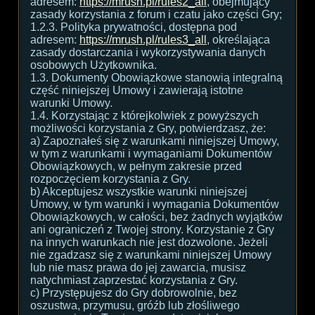
adresem:
https://mrush.pl/rules2_all
, obejmujący
zasady korzystania z forum i czatu jako części Gry;
1.2.3. Polityka prywatności, dostępna pod
adresem:
https://mrush.pl/rules3_all
, określająca
zasady dostarczania i wykorzystywania danych
osobowych Użytkownika.
1.3. Dokumenty Obowiązkowe stanowią integralną
część niniejszej Umowy i zawierają istotne
warunki Umowy.
1.4. Korzystając z którejkolwiek z powyższych
możliwości korzystania z Gry, potwierdzasz, że:
a) Zapoznałeś się z warunkami niniejszej Umowy,
w tym z warunkami i wymaganiami Dokumentów
Obowiązkowych, w pełnym zakresie przed
rozpoczęciem korzystania z Gry.
b) Akceptujesz wszystkie warunki niniejszej
Umowy, w tym warunki i wymagania Dokumentów
Obowiązkowych, w całości, bez żadnych wyjątków
ani ograniczeń z Twojej strony. Korzystanie z Gry
na innych warunkach nie jest dozwolone. Jeżeli
nie zgadzasz się z warunkami niniejszej Umowy
lub nie masz prawa do jej zawarcia, musisz
natychmiast zaprzestać korzystania z Gry.
c) Przystępujesz do Gry dobrowolnie, bez
oszustwa, przymusu, gróźb lub złośliwego