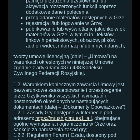
pamięci urządzenia użytkownika lub
aktywacja rozszerzonych funkcji poprzez
dodatkowe dane i polecenia;
przeglądanie materiałów dostępnych w Grze;
rejestracja i/lub logowanie w Grze;
publikowanie lub wyświetlanie jakichkolwiek
materiałów w Grze, w tym m.in.: tekstów,
linków hipertekstowych, obrazów, plików
audio i wideo, informacji i/lub innych danych,
tworzy umowę licencyjną (dalej – „Umowa”) na
warunkach określonych w niniejszej Umowie
zgodnie z artykułami 437 i 438 Kodeksu
Cywilnego Federacji Rosyjskiej.
1.2. Warunkiem koniecznym zawarcia Umowy jest
bezwarunkowe zaakceptowanie i przestrzeganie
przez Użytkownika wszystkich wymagań i
postanowień określonych w następujących
dokumentach (dalej – „Dokumenty Obowiązkowe”):
1.2.1. Zasady Gry dostępne w Internecie pod
adresem:
https://mrush.pl/rules1_all
, obejmujące
ogólne wymagania i ograniczenia w Grze oraz
sankcje za naruszenia zasad gry;
1.2.2. Regulamin Forum i Czatu, dostępny pod