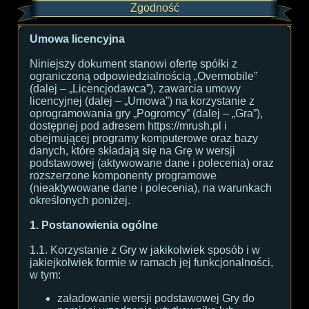
Zgodność
Umowa licencyjna
Niniejszy dokument stanowi ofertę spółki z
ograniczoną odpowiedzialnością „Overmobile”
(dalej – „Licencjodawca”), zawarcia umowy
licencyjnej (dalej – „Umowa”) na korzystanie z
oprogramowania gry „Pogromcy” (dalej – „Gra”),
dostępnej pod adresem https://mrush.pl i
obejmującej programy komputerowe oraz bazy
danych, które składają się na Grę w wersji
podstawowej (aktywowane dane i polecenia) oraz
rozszerzone komponenty programowe
(nieaktywowane dane i polecenia), na warunkach
określonych poniżej.
1. Postanowienia ogólne
1.1. Korzystanie z Gry w jakikolwiek sposób i w
jakiejkolwiek formie w ramach jej funkcjonalności,
w tym:
załadowanie wersji podstawowej Gry do