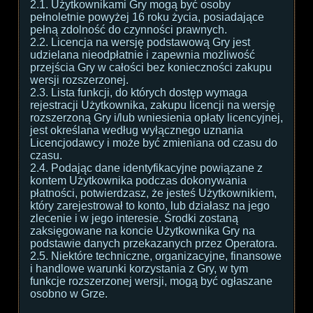
2.1. Użytkownikami Gry mogą być osoby
pełnoletnie powyżej 16 roku życia, posiadające
pełną zdolność do czynności prawnych.
2.2. Licencja na wersję podstawową Gry jest
udzielana nieodpłatnie i zapewnia możliwość
przejścia Gry w całości bez konieczności zakupu
wersji rozszerzonej.
2.3. Lista funkcji, do których dostęp wymaga
rejestracji Użytkownika, zakupu licencji na wersję
rozszerzoną Gry i/lub wniesienia opłaty licencyjnej,
jest określana według wyłącznego uznania
Licencjodawcy i może być zmieniana od czasu do
czasu.
2.4. Podając dane identyfikacyjne powiązane z
kontem Użytkownika podczas dokonywania
płatności, potwierdzasz, że jesteś Użytkownikiem,
który zarejestrował to konto, lub działasz na jego
zlecenie i w jego interesie. Środki zostaną
zaksięgowane na koncie Użytkownika Gry na
podstawie danych przekazanych przez Operatora.
2.5. Niektóre techniczne, organizacyjne, finansowe
i handlowe warunki korzystania z Gry, w tym
funkcje rozszerzonej wersji, mogą być ogłaszane
osobno w Grze.