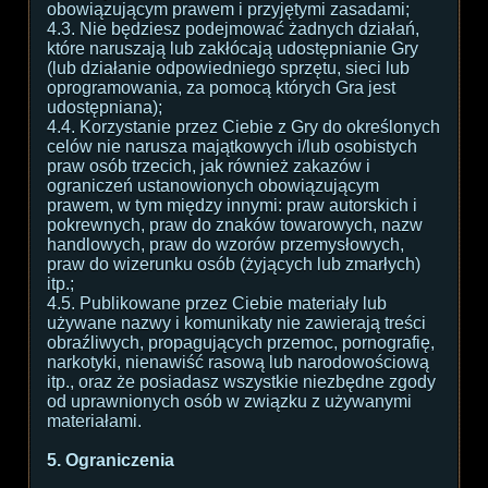
obowiązującym prawem i przyjętymi zasadami;
4.3. Nie będziesz podejmować żadnych działań,
które naruszają lub zakłócają udostępnianie Gry
(lub działanie odpowiedniego sprzętu, sieci lub
oprogramowania, za pomocą których Gra jest
udostępniana);
4.4. Korzystanie przez Ciebie z Gry do określonych
celów nie narusza majątkowych i/lub osobistych
praw osób trzecich, jak również zakazów i
ograniczeń ustanowionych obowiązującym
prawem, w tym między innymi: praw autorskich i
pokrewnych, praw do znaków towarowych, nazw
handlowych, praw do wzorów przemysłowych,
praw do wizerunku osób (żyjących lub zmarłych)
itp.;
4.5. Publikowane przez Ciebie materiały lub
używane nazwy i komunikaty nie zawierają treści
obraźliwych, propagujących przemoc, pornografię,
narkotyki, nienawiść rasową lub narodowościową
itp., oraz że posiadasz wszystkie niezbędne zgody
od uprawnionych osób w związku z używanymi
materiałami.
5. Ograniczenia