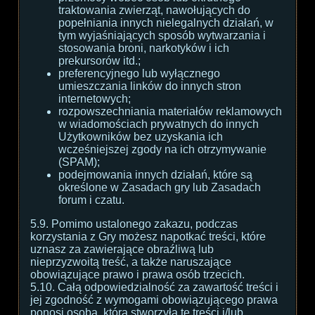
traktowania zwierząt, nawołujących do
popełniania innych nielegalnych działań, w
tym wyjaśniających sposób wytwarzania i
stosowania broni, narkotyków i ich
prekursorów itd.;
preferencyjnego lub wyłącznego
umieszczania linków do innych stron
internetowych;
rozpowszechniania materiałów reklamowych
w wiadomościach prywatnych do innych
Użytkowników bez uzyskania ich
wcześniejszej zgody na ich otrzymywanie
(SPAM);
podejmowania innych działań, które są
określone w Zasadach gry lub Zasadach
forum i czatu.
5.9. Pomimo ustalonego zakazu, podczas
korzystania z Gry możesz napotkać treści, które
uznasz za zawierające obraźliwą lub
nieprzyzwoitą treść, a także naruszające
obowiązujące prawo i prawa osób trzecich.
5.10. Całą odpowiedzialność za zawartość treści i
jej zgodność z wymogami obowiązującego prawa
ponosi osoba, która stworzyła te treści i/lub