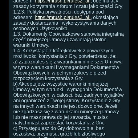
adresem:
https://mrush.pl/rules2_all
, obejmujący
zasady korzystania z forum i czatu jako części Gry;
1.2.3. Polityka prywatności, dostępna pod
adresem:
https://mrush.pl/rules3_all
, określająca
zasady dostarczania i wykorzystywania danych
osobowych Użytkownika.
1.3. Dokumenty Obowiązkowe stanowią integralną
część niniejszej Umowy i zawierają istotne
warunki Umowy.
1.4. Korzystając z którejkolwiek z powyższych
możliwości korzystania z Gry, potwierdzasz, że:
a) Zapoznałeś się z warunkami niniejszej Umowy,
w tym z warunkami i wymaganiami Dokumentów
Obowiązkowych, w pełnym zakresie przed
rozpoczęciem korzystania z Gry.
b) Akceptujesz wszystkie warunki niniejszej
Umowy, w tym warunki i wymagania Dokumentów
Obowiązkowych, w całości, bez żadnych wyjątków
ani ograniczeń z Twojej strony. Korzystanie z Gry
na innych warunkach nie jest dozwolone. Jeżeli
nie zgadzasz się z warunkami niniejszej Umowy
lub nie masz prawa do jej zawarcia, musisz
natychmiast zaprzestać korzystania z Gry.
c) Przystępujesz do Gry dobrowolnie, bez
oszustwa, przymusu, gróźb lub złośliwego