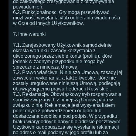
do całkowitego zrezygnowania z otrzymywania
powiadomień.
6.2. Funkcjonalności Gry mogą przewidywać
możliwość wysyłania i/lub odbierania wiadomości
w Grze od innych Użytkowników.
7. Inne warunki
7.1. Zarejestrowany Użytkownik samodzielnie
określa warunki i zasady korzystania z
utworzonego przez siebie konta (profilu), które
jednak w żadnym przypadku nie mogą być
sprzeczne z niniejszą Umową.
7.2. Prawo właściwe. Niniejsza Umowa, zasady jej
zawarcia i wykonania, a także kwestie, które nie
zostały uregulowane niniejszą Umową, podlegają
obowiązującemu prawu Federacji Rosyjskiej.
7.3. Reklamacje. Obowiązkowy tryb rozpatrywania
sporów związanych z niniejszą Umową i/lub w
związku z nią. Reklamacja jest wysyłana listem
poleconym z potwierdzeniem odbioru lub
dostarczana osobiście pod podpis. W przypadku
braku wiarygodnych danych o adresie pocztowym
Użytkownika dopuszcza się wysyłanie reklamacji
na adres e-mail podany w jego profilu lub za