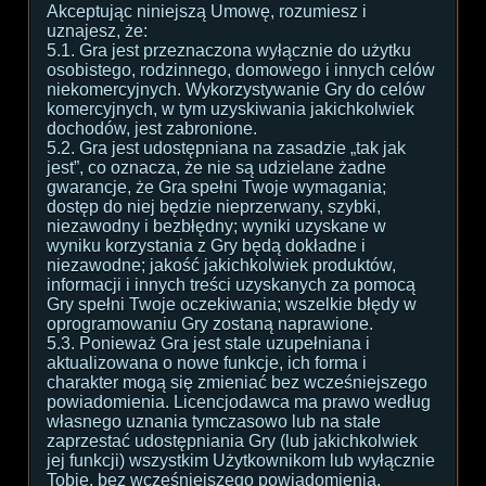
Akceptując niniejszą Umowę, rozumiesz i
uznajesz, że:
5.1. Gra jest przeznaczona wyłącznie do użytku
osobistego, rodzinnego, domowego i innych celów
niekomercyjnych. Wykorzystywanie Gry do celów
komercyjnych, w tym uzyskiwania jakichkolwiek
dochodów, jest zabronione.
5.2. Gra jest udostępniana na zasadzie „tak jak
jest”, co oznacza, że nie są udzielane żadne
gwarancje, że Gra spełni Twoje wymagania;
dostęp do niej będzie nieprzerwany, szybki,
niezawodny i bezbłędny; wyniki uzyskane w
wyniku korzystania z Gry będą dokładne i
niezawodne; jakość jakichkolwiek produktów,
informacji i innych treści uzyskanych za pomocą
Gry spełni Twoje oczekiwania; wszelkie błędy w
oprogramowaniu Gry zostaną naprawione.
5.3. Ponieważ Gra jest stale uzupełniana i
aktualizowana o nowe funkcje, ich forma i
charakter mogą się zmieniać bez wcześniejszego
powiadomienia. Licencjodawca ma prawo według
własnego uznania tymczasowo lub na stałe
zaprzestać udostępniania Gry (lub jakichkolwiek
jej funkcji) wszystkim Użytkownikom lub wyłącznie
Tobie, bez wcześniejszego powiadomienia.