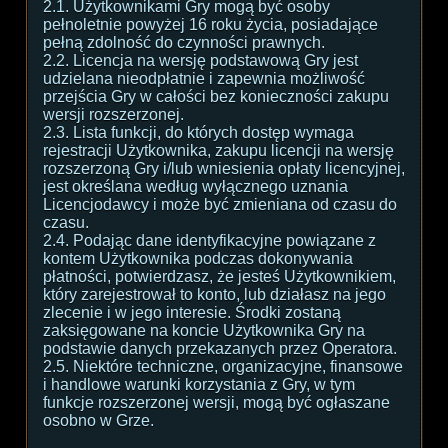
2.1. Użytkownikami Gry mogą być osoby
pełnoletnie powyżej 16 roku życia, posiadające
pełną zdolność do czynności prawnych.
2.2. Licencja na wersję podstawową Gry jest
udzielana nieodpłatnie i zapewnia możliwość
przejścia Gry w całości bez konieczności zakupu
wersji rozszerzonej.
2.3. Lista funkcji, do których dostęp wymaga
rejestracji Użytkownika, zakupu licencji na wersję
rozszerzoną Gry i/lub wniesienia opłaty licencyjnej,
jest określana według wyłącznego uznania
Licencjodawcy i może być zmieniana od czasu do
czasu.
2.4. Podając dane identyfikacyjne powiązane z
kontem Użytkownika podczas dokonywania
płatności, potwierdzasz, że jesteś Użytkownikiem,
który zarejestrował to konto, lub działasz na jego
zlecenie i w jego interesie. Środki zostaną
zaksięgowane na koncie Użytkownika Gry na
podstawie danych przekazanych przez Operatora.
2.5. Niektóre techniczne, organizacyjne, finansowe
i handlowe warunki korzystania z Gry, w tym
funkcje rozszerzonej wersji, mogą być ogłaszane
osobno w Grze.