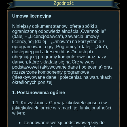
Zgodność
Umowa licencyjna
Niniejszy dokument stanowi ofertę spółki z
ograniczoną odpowiedzialnością „Overmobile”
(dalej – „Licencjodawca”), zawarcia umowy
licencyjnej (dalej – „Umowa”) na korzystanie z
oprogramowania gry „Pogromcy” (dalej – „Gra”),
dostępnej pod adresem https://mrush.pl i
obejmującej programy komputerowe oraz bazy
danych, które składają się na Grę w wersji
podstawowej (aktywowane dane i polecenia) oraz
rozszerzone komponenty programowe
(nieaktywowane dane i polecenia), na warunkach
określonych poniżej.
1. Postanowienia ogólne
1.1. Korzystanie z Gry w jakikolwiek sposób i w
jakiejkolwiek formie w ramach jej funkcjonalności,
w tym:
załadowanie wersji podstawowej Gry do