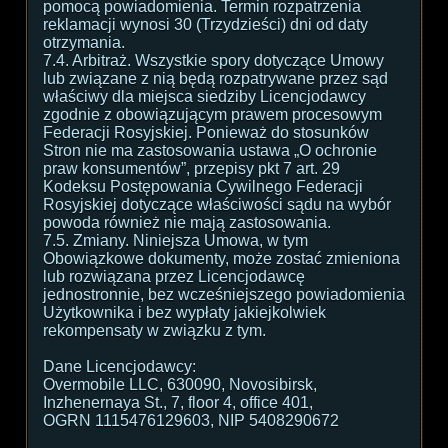
pomocą powiadomienia. Termin rozpatrzenia
reklamacji wynosi 30 (Trzydzieści) dni od daty
otrzymania.
7.4. Arbitraż. Wszystkie spory dotyczące Umowy
lub związane z nią będą rozpatrywane przez sąd
właściwy dla miejsca siedziby Licencjodawcy
zgodnie z obowiązującym prawem procesowym
Federacji Rosyjskiej. Ponieważ do stosunków
Stron nie ma zastosowania ustawa „O ochronie
praw konsumentów”, przepisy pkt 7 art. 29
Kodeksu Postępowania Cywilnego Federacji
Rosyjskiej dotyczące właściwości sądu na wybór
powoda również nie mają zastosowania.
7.5. Zmiany. Niniejsza Umowa, w tym
Obowiązkowe dokumenty, może zostać zmieniona
lub rozwiązana przez Licencjodawcę
jednostronnie, bez wcześniejszego powiadomienia
Użytkownika i bez wypłaty jakiejkolwiek
rekompensaty w związku z tym.
Dane Licencjodawcy:
Overmobile LLC, 630090, Novosibirsk,
Inzhenernaya St., 7, floor 4, office 401,
OGRN 1115476129603, NIP 5408290672