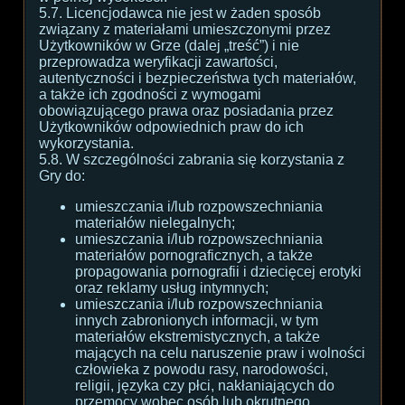
5.7. Licencjodawca nie jest w żaden sposób
związany z materiałami umieszczonymi przez
Użytkowników w Grze (dalej „treść”) i nie
przeprowadza weryfikacji zawartości,
autentyczności i bezpieczeństwa tych materiałów,
a także ich zgodności z wymogami
obowiązującego prawa oraz posiadania przez
Użytkowników odpowiednich praw do ich
wykorzystania.
5.8. W szczególności zabrania się korzystania z
Gry do:
umieszczania i/lub rozpowszechniania
materiałów nielegalnych;
umieszczania i/lub rozpowszechniania
materiałów pornograficznych, a także
propagowania pornografii i dziecięcej erotyki
oraz reklamy usług intymnych;
umieszczania i/lub rozpowszechniania
innych zabronionych informacji, w tym
materiałów ekstremistycznych, a także
mających na celu naruszenie praw i wolności
człowieka z powodu rasy, narodowości,
religii, języka czy płci, nakłaniających do
przemocy wobec osób lub okrutnego