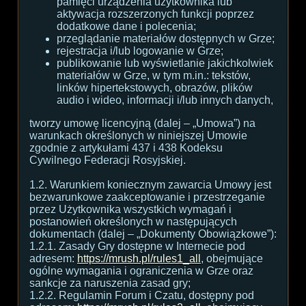
pamięci urządzenia użytkownika lub
aktywacja rozszerzonych funkcji poprzez
dodatkowe dane i polecenia;
przeglądanie materiałów dostępnych w Grze;
rejestracja i/lub logowanie w Grze;
publikowanie lub wyświetlanie jakichkolwiek
materiałów w Grze, w tym m.in.: tekstów,
linków hipertekstowych, obrazów, plików
audio i wideo, informacji i/lub innych danych,
tworzy umowę licencyjną (dalej – „Umowa”) na
warunkach określonych w niniejszej Umowie
zgodnie z artykułami 437 i 438 Kodeksu
Cywilnego Federacji Rosyjskiej.
1.2. Warunkiem koniecznym zawarcia Umowy jest
bezwarunkowe zaakceptowanie i przestrzeganie
przez Użytkownika wszystkich wymagań i
postanowień określonych w następujących
dokumentach (dalej – „Dokumenty Obowiązkowe”):
1.2.1. Zasady Gry dostępne w Internecie pod
adresem:
https://mrush.pl/rules1_all
, obejmujące
ogólne wymagania i ograniczenia w Grze oraz
sankcje za naruszenia zasad gry;
1.2.2. Regulamin Forum i Czatu, dostępny pod