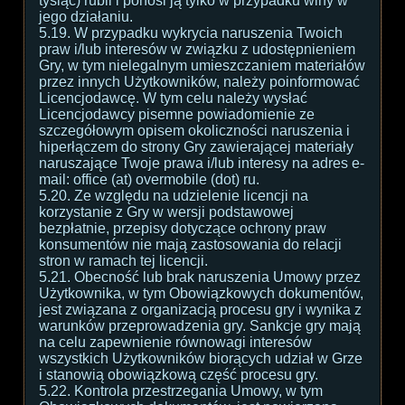
tysiąc) rubli i ponosi ją tylko w przypadku winy w
jego działaniu.
5.19. W przypadku wykrycia naruszenia Twoich
praw i/lub interesów w związku z udostępnieniem
Gry, w tym nielegalnym umieszczaniem materiałów
przez innych Użytkowników, należy poinformować
Licencjodawcę. W tym celu należy wysłać
Licencjodawcy pisemne powiadomienie ze
szczegółowym opisem okoliczności naruszenia i
hiperłączem do strony Gry zawierającej materiały
naruszające Twoje prawa i/lub interesy na adres e-
mail: office (at) overmobile (dot) ru.
5.20. Ze względu na udzielenie licencji na
korzystanie z Gry w wersji podstawowej
bezpłatnie, przepisy dotyczące ochrony praw
konsumentów nie mają zastosowania do relacji
stron w ramach tej licencji.
5.21. Obecność lub brak naruszenia Umowy przez
Użytkownika, w tym Obowiązkowych dokumentów,
jest związana z organizacją procesu gry i wynika z
warunków przeprowadzenia gry. Sankcje gry mają
na celu zapewnienie równowagi interesów
wszystkich Użytkowników biorących udział w Grze
i stanowią obowiązkową część procesu gry.
5.22. Kontrola przestrzegania Umowy, w tym