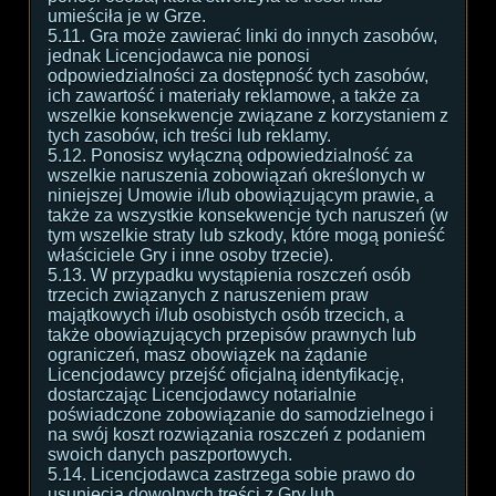
umieściła je w Grze.
5.11. Gra może zawierać linki do innych zasobów,
jednak Licencjodawca nie ponosi
odpowiedzialności za dostępność tych zasobów,
ich zawartość i materiały reklamowe, a także za
wszelkie konsekwencje związane z korzystaniem z
tych zasobów, ich treści lub reklamy.
5.12. Ponosisz wyłączną odpowiedzialność za
wszelkie naruszenia zobowiązań określonych w
niniejszej Umowie i/lub obowiązującym prawie, a
także za wszystkie konsekwencje tych naruszeń (w
tym wszelkie straty lub szkody, które mogą ponieść
właściciele Gry i inne osoby trzecie).
5.13. W przypadku wystąpienia roszczeń osób
trzecich związanych z naruszeniem praw
majątkowych i/lub osobistych osób trzecich, a
także obowiązujących przepisów prawnych lub
ograniczeń, masz obowiązek na żądanie
Licencjodawcy przejść oficjalną identyfikację,
dostarczając Licencjodawcy notarialnie
poświadczone zobowiązanie do samodzielnego i
na swój koszt rozwiązania roszczeń z podaniem
swoich danych paszportowych.
5.14. Licencjodawca zastrzega sobie prawo do
usunięcia dowolnych treści z Gry lub