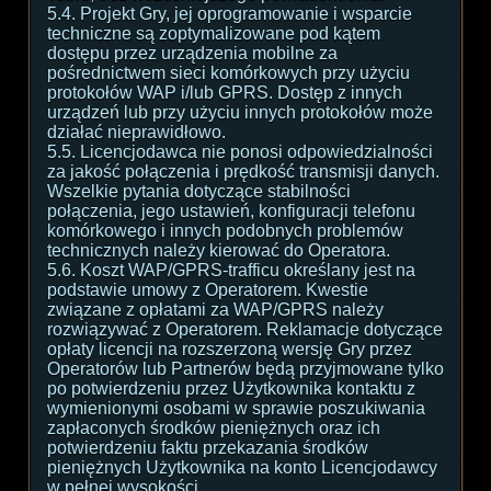
5.4. Projekt Gry, jej oprogramowanie i wsparcie
techniczne są zoptymalizowane pod kątem
dostępu przez urządzenia mobilne za
pośrednictwem sieci komórkowych przy użyciu
protokołów WAP i/lub GPRS. Dostęp z innych
urządzeń lub przy użyciu innych protokołów może
działać nieprawidłowo.
5.5. Licencjodawca nie ponosi odpowiedzialności
za jakość połączenia i prędkość transmisji danych.
Wszelkie pytania dotyczące stabilności
połączenia, jego ustawień, konfiguracji telefonu
komórkowego i innych podobnych problemów
technicznych należy kierować do Operatora.
5.6. Koszt WAP/GPRS-trafficu określany jest na
podstawie umowy z Operatorem. Kwestie
związane z opłatami za WAP/GPRS należy
rozwiązywać z Operatorem. Reklamacje dotyczące
opłaty licencji na rozszerzoną wersję Gry przez
Operatorów lub Partnerów będą przyjmowane tylko
po potwierdzeniu przez Użytkownika kontaktu z
wymienionymi osobami w sprawie poszukiwania
zapłaconych środków pieniężnych oraz ich
potwierdzeniu faktu przekazania środków
pieniężnych Użytkownika na konto Licencjodawcy
w pełnej wysokości.