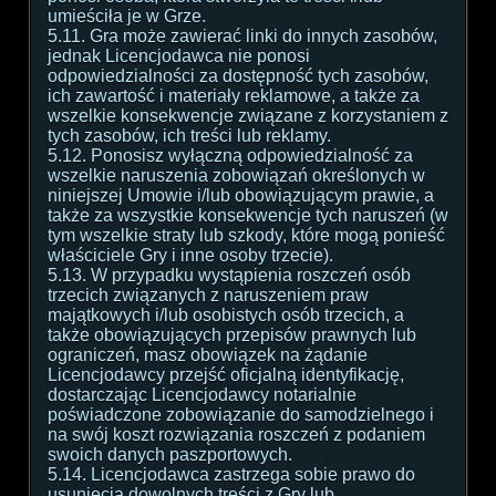
umieściła je w Grze.
5.11. Gra może zawierać linki do innych zasobów,
jednak Licencjodawca nie ponosi
odpowiedzialności za dostępność tych zasobów,
ich zawartość i materiały reklamowe, a także za
wszelkie konsekwencje związane z korzystaniem z
tych zasobów, ich treści lub reklamy.
5.12. Ponosisz wyłączną odpowiedzialność za
wszelkie naruszenia zobowiązań określonych w
niniejszej Umowie i/lub obowiązującym prawie, a
także za wszystkie konsekwencje tych naruszeń (w
tym wszelkie straty lub szkody, które mogą ponieść
właściciele Gry i inne osoby trzecie).
5.13. W przypadku wystąpienia roszczeń osób
trzecich związanych z naruszeniem praw
majątkowych i/lub osobistych osób trzecich, a
także obowiązujących przepisów prawnych lub
ograniczeń, masz obowiązek na żądanie
Licencjodawcy przejść oficjalną identyfikację,
dostarczając Licencjodawcy notarialnie
poświadczone zobowiązanie do samodzielnego i
na swój koszt rozwiązania roszczeń z podaniem
swoich danych paszportowych.
5.14. Licencjodawca zastrzega sobie prawo do
usunięcia dowolnych treści z Gry lub