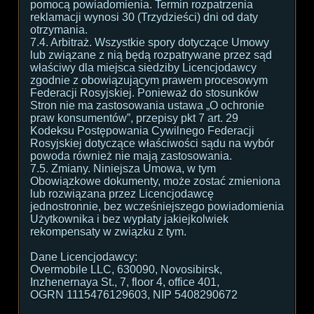
pomocą powiadomienia. Termin rozpatrzenia
reklamacji wynosi 30 (Trzydzieści) dni od daty
otrzymania.
7.4. Arbitraż. Wszystkie spory dotyczące Umowy
lub związane z nią będą rozpatrywane przez sąd
właściwy dla miejsca siedziby Licencjodawcy
zgodnie z obowiązującym prawem procesowym
Federacji Rosyjskiej. Ponieważ do stosunków
Stron nie ma zastosowania ustawa „O ochronie
praw konsumentów”, przepisy pkt 7 art. 29
Kodeksu Postępowania Cywilnego Federacji
Rosyjskiej dotyczące właściwości sądu na wybór
powoda również nie mają zastosowania.
7.5. Zmiany. Niniejsza Umowa, w tym
Obowiązkowe dokumenty, może zostać zmieniona
lub rozwiązana przez Licencjodawcę
jednostronnie, bez wcześniejszego powiadomienia
Użytkownika i bez wypłaty jakiejkolwiek
rekompensaty w związku z tym.
Dane Licencjodawcy:
Overmobile LLC, 630090, Novosibirsk,
Inzhenernaya St., 7, floor 4, office 401,
OGRN 1115476129603, NIP 5408290672