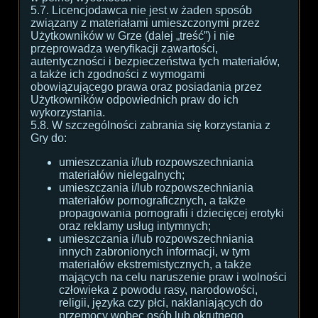
5.7. Licencjodawca nie jest w żaden sposób
związany z materiałami umieszczonymi przez
Użytkowników w Grze (dalej „treść”) i nie
przeprowadza weryfikacji zawartości,
autentyczności i bezpieczeństwa tych materiałów,
a także ich zgodności z wymogami
obowiązującego prawa oraz posiadania przez
Użytkowników odpowiednich praw do ich
wykorzystania.
5.8. W szczególności zabrania się korzystania z
Gry do:
umieszczania i/lub rozpowszechniania
materiałów nielegalnych;
umieszczania i/lub rozpowszechniania
materiałów pornograficznych, a także
propagowania pornografii i dziecięcej erotyki
oraz reklamy usług intymnych;
umieszczania i/lub rozpowszechniania
innych zabronionych informacji, w tym
materiałów ekstremistycznych, a także
mających na celu naruszenie praw i wolności
człowieka z powodu rasy, narodowości,
religii, języka czy płci, nakłaniających do
przemocy wobec osób lub okrutnego