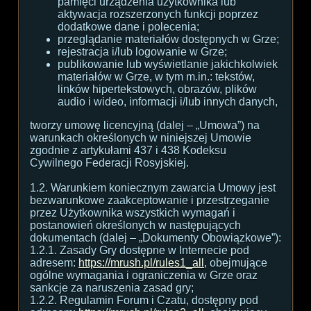
pamięci urządzenia użytkownika lub
aktywacja rozszerzonych funkcji poprzez
dodatkowe dane i polecenia;
przeglądanie materiałów dostępnych w Grze;
rejestracja i/lub logowanie w Grze;
publikowanie lub wyświetlanie jakichkolwiek
materiałów w Grze, w tym m.in.: tekstów,
linków hipertekstowych, obrazów, plików
audio i wideo, informacji i/lub innych danych,
tworzy umowę licencyjną (dalej – „Umowa”) na
warunkach określonych w niniejszej Umowie
zgodnie z artykułami 437 i 438 Kodeksu
Cywilnego Federacji Rosyjskiej.
1.2. Warunkiem koniecznym zawarcia Umowy jest
bezwarunkowe zaakceptowanie i przestrzeganie
przez Użytkownika wszystkich wymagań i
postanowień określonych w następujących
dokumentach (dalej – „Dokumenty Obowiązkowe”):
1.2.1. Zasady Gry dostępne w Internecie pod
adresem:
https://mrush.pl/rules1_all
, obejmujące
ogólne wymagania i ograniczenia w Grze oraz
sankcje za naruszenia zasad gry;
1.2.2. Regulamin Forum i Czatu, dostępny pod