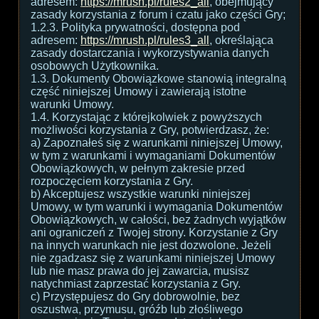
adresem:
https://mrush.pl/rules2_all
, obejmujący
zasady korzystania z forum i czatu jako części Gry;
1.2.3. Polityka prywatności, dostępna pod
adresem:
https://mrush.pl/rules3_all
, określająca
zasady dostarczania i wykorzystywania danych
osobowych Użytkownika.
1.3. Dokumenty Obowiązkowe stanowią integralną
część niniejszej Umowy i zawierają istotne
warunki Umowy.
1.4. Korzystając z którejkolwiek z powyższych
możliwości korzystania z Gry, potwierdzasz, że:
a) Zapoznałeś się z warunkami niniejszej Umowy,
w tym z warunkami i wymaganiami Dokumentów
Obowiązkowych, w pełnym zakresie przed
rozpoczęciem korzystania z Gry.
b) Akceptujesz wszystkie warunki niniejszej
Umowy, w tym warunki i wymagania Dokumentów
Obowiązkowych, w całości, bez żadnych wyjątków
ani ograniczeń z Twojej strony. Korzystanie z Gry
na innych warunkach nie jest dozwolone. Jeżeli
nie zgadzasz się z warunkami niniejszej Umowy
lub nie masz prawa do jej zawarcia, musisz
natychmiast zaprzestać korzystania z Gry.
c) Przystępujesz do Gry dobrowolnie, bez
oszustwa, przymusu, gróźb lub złośliwego