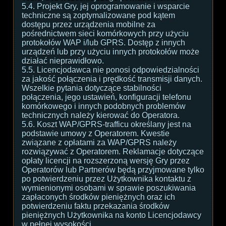
5.4. Projekt Gry, jej oprogramowanie i wsparcie
techniczne są zoptymalizowane pod kątem
dostępu przez urządzenia mobilne za
pośrednictwem sieci komórkowych przy użyciu
protokołów WAP i/lub GPRS. Dostęp z innych
urządzeń lub przy użyciu innych protokołów może
działać nieprawidłowo.
5.5. Licencjodawca nie ponosi odpowiedzialności
za jakość połączenia i prędkość transmisji danych.
Wszelkie pytania dotyczące stabilności
połączenia, jego ustawień, konfiguracji telefonu
komórkowego i innych podobnych problemów
technicznych należy kierować do Operatora.
5.6. Koszt WAP/GPRS-trafficu określany jest na
podstawie umowy z Operatorem. Kwestie
związane z opłatami za WAP/GPRS należy
rozwiązywać z Operatorem. Reklamacje dotyczące
opłaty licencji na rozszerzoną wersję Gry przez
Operatorów lub Partnerów będą przyjmowane tylko
po potwierdzeniu przez Użytkownika kontaktu z
wymienionymi osobami w sprawie poszukiwania
zapłaconych środków pieniężnych oraz ich
potwierdzeniu faktu przekazania środków
pieniężnych Użytkownika na konto Licencjodawcy
w pełnej wysokości.