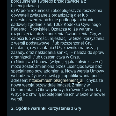
porozumienia Twojego przedstawiciela z
Licencjodawcą.
d) W pełni rozumiesz i akceptujesz, że roszczenia
obywateli związane z organizacją gier lub
uczestnictwem w nich nie podlegają ochronie
sądowej zgodnie z art. 1062 Kodeksu Cywilnego
Federacji Rosyjskiej. Oznacza to, że warunki
rozpoczęcia lub zakończenia świadczenia Gry, w
całości lub w części, rejestracji w Grze, korzystania
z wersji podstawowej i/lub rozszerzonej Gry,
ustalania, czy działania Użytkownika naruszają
zasady, oraz nakładania sankcji – należą do spraw
organizacji i/lub uczestnictwa w Grze.
e) Niniejsza Umowa (w tym jej jakakolwiek część)
może zostać zmieniona przez Licencjodawcę bez
specjalnego powiadomienia. Nowa wersja Umowy
wchodzi w życie z chwilą jej opublikowania pod
adresem:
https://mrush.pl/agreement_all
, chyba że
nowa wersja przewiduje inaczej. Zmiany w
Dokumentach Obowiązkowych również wchodzą
w życie z chwilą udostępnienia ich w Grze w nowej
wersji.
2. Ogólne warunki korzystania z Gry