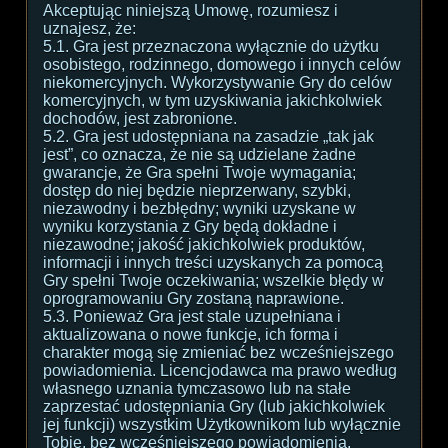
Akceptując niniejszą Umowę, rozumiesz i
uznajesz, że:
5.1. Gra jest przeznaczona wyłącznie do użytku
osobistego, rodzinnego, domowego i innych celów
niekomercyjnych. Wykorzystywanie Gry do celów
komercyjnych, w tym uzyskiwania jakichkolwiek
dochodów, jest zabronione.
5.2. Gra jest udostępniana na zasadzie „tak jak
jest”, co oznacza, że nie są udzielane żadne
gwarancje, że Gra spełni Twoje wymagania;
dostęp do niej będzie nieprzerwany, szybki,
niezawodny i bezbłędny; wyniki uzyskane w
wyniku korzystania z Gry będą dokładne i
niezawodne; jakość jakichkolwiek produktów,
informacji i innych treści uzyskanych za pomocą
Gry spełni Twoje oczekiwania; wszelkie błędy w
oprogramowaniu Gry zostaną naprawione.
5.3. Ponieważ Gra jest stale uzupełniana i
aktualizowana o nowe funkcje, ich forma i
charakter mogą się zmieniać bez wcześniejszego
powiadomienia. Licencjodawca ma prawo według
własnego uznania tymczasowo lub na stałe
zaprzestać udostępniania Gry (lub jakichkolwiek
jej funkcji) wszystkim Użytkownikom lub wyłącznie
Tobie, bez wcześniejszego powiadomienia.