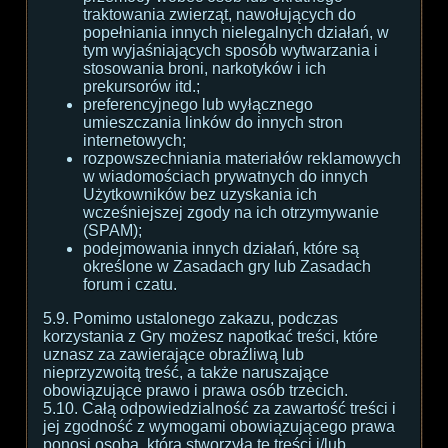
traktowania zwierząt, nawołujących do
popełniania innych nielegalnych działań, w
tym wyjaśniających sposób wytwarzania i
stosowania broni, narkotyków i ich
prekursorów itd.;
preferencyjnego lub wyłącznego
umieszczania linków do innych stron
internetowych;
rozpowszechniania materiałów reklamowych
w wiadomościach prywatnych do innych
Użytkowników bez uzyskania ich
wcześniejszej zgody na ich otrzymywanie
(SPAM);
podejmowania innych działań, które są
określone w Zasadach gry lub Zasadach
forum i czatu.
5.9. Pomimo ustalonego zakazu, podczas
korzystania z Gry możesz napotkać treści, które
uznasz za zawierające obraźliwą lub
nieprzyzwoitą treść, a także naruszające
obowiązujące prawo i prawa osób trzecich.
5.10. Całą odpowiedzialność za zawartość treści i
jej zgodność z wymogami obowiązującego prawa
ponosi osoba, która stworzyła te treści i/lub