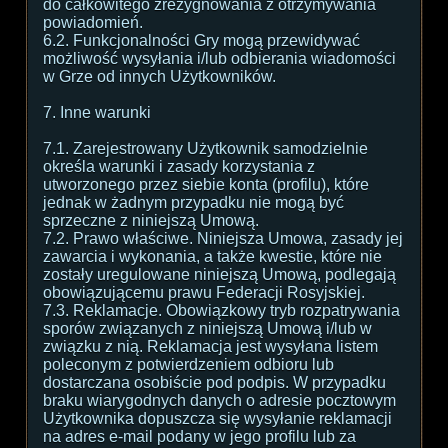
do całkowitego zrezygnowania z otrzymywania
powiadomień.
6.2. Funkcjonalności Gry mogą przewidywać
możliwość wysyłania i/lub odbierania wiadomości
w Grze od innych Użytkowników.
7. Inne warunki
7.1. Zarejestrowany Użytkownik samodzielnie
określa warunki i zasady korzystania z
utworzonego przez siebie konta (profilu), które
jednak w żadnym przypadku nie mogą być
sprzeczne z niniejszą Umową.
7.2. Prawo właściwe. Niniejsza Umowa, zasady jej
zawarcia i wykonania, a także kwestie, które nie
zostały uregulowane niniejszą Umową, podlegają
obowiązującemu prawu Federacji Rosyjskiej.
7.3. Reklamacje. Obowiązkowy tryb rozpatrywania
sporów związanych z niniejszą Umową i/lub w
związku z nią. Reklamacja jest wysyłana listem
poleconym z potwierdzeniem odbioru lub
dostarczana osobiście pod podpis. W przypadku
braku wiarygodnych danych o adresie pocztowym
Użytkownika dopuszcza się wysyłanie reklamacji
na adres e-mail podany w jego profilu lub za