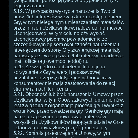
tysiąc) rubli i ponosi ją tylko w przypadku winy w
jego działaniu.
5.19. W przypadku wykrycia naruszenia Twoich
praw i/lub interesów w związku z udostępnieniem
Gry, w tym nielegalnym umieszczaniem materiałów
przez innych Użytkowników, należy poinformować
Licencjodawcę. W tym celu należy wysłać
Licencjodawcy pisemne powiadomienie ze
szczegółowym opisem okoliczności naruszenia i
hiperłączem do strony Gry zawierającej materiały
naruszające Twoje prawa i/lub interesy na adres e-
mail: office (at) overmobile (dot) ru.
5.20. Ze względu na udzielenie licencji na
korzystanie z Gry w wersji podstawowej
bezpłatnie, przepisy dotyczące ochrony praw
konsumentów nie mają zastosowania do relacji
stron w ramach tej licencji.
5.21. Obecność lub brak naruszenia Umowy przez
Użytkownika, w tym Obowiązkowych dokumentów,
jest związana z organizacją procesu gry i wynika z
warunków przeprowadzenia gry. Sankcje gry mają
na celu zapewnienie równowagi interesów
wszystkich Użytkowników biorących udział w Grze
i stanowią obowiązkową część procesu gry.
5.22. Kontrola przestrzegania Umowy, w tym