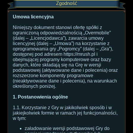
Zgodność
Umowa licencyjna
Niniejszy dokument stanowi ofertę spółki z
ograniczoną odpowiedzialnością „Overmobile”
(dalej – „Licencjodawca”), zawarcia umowy
licencyjnej (dalej – „Umowa”) na korzystanie z
oprogramowania gry „Pogromcy” (dalej – „Gra”),
dostępnej pod adresem https://mrush.pl i
obejmującej programy komputerowe oraz bazy
danych, które składają się na Grę w wersji
podstawowej (aktywowane dane i polecenia) oraz
rozszerzone komponenty programowe
(nieaktywowane dane i polecenia), na warunkach
określonych poniżej.
1. Postanowienia ogólne
1.1. Korzystanie z Gry w jakikolwiek sposób i w
jakiejkolwiek formie w ramach jej funkcjonalności,
w tym:
załadowanie wersji podstawowej Gry do