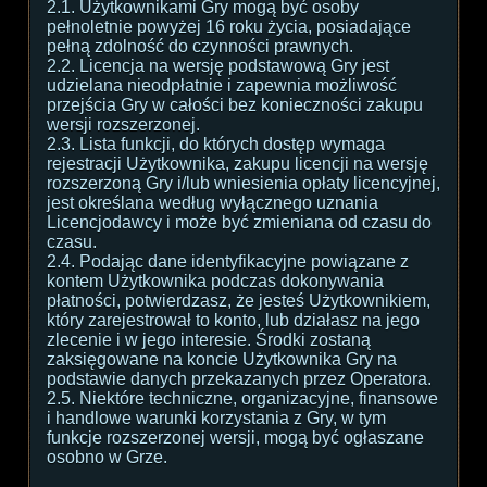
2.1. Użytkownikami Gry mogą być osoby
pełnoletnie powyżej 16 roku życia, posiadające
pełną zdolność do czynności prawnych.
2.2. Licencja na wersję podstawową Gry jest
udzielana nieodpłatnie i zapewnia możliwość
przejścia Gry w całości bez konieczności zakupu
wersji rozszerzonej.
2.3. Lista funkcji, do których dostęp wymaga
rejestracji Użytkownika, zakupu licencji na wersję
rozszerzoną Gry i/lub wniesienia opłaty licencyjnej,
jest określana według wyłącznego uznania
Licencjodawcy i może być zmieniana od czasu do
czasu.
2.4. Podając dane identyfikacyjne powiązane z
kontem Użytkownika podczas dokonywania
płatności, potwierdzasz, że jesteś Użytkownikiem,
który zarejestrował to konto, lub działasz na jego
zlecenie i w jego interesie. Środki zostaną
zaksięgowane na koncie Użytkownika Gry na
podstawie danych przekazanych przez Operatora.
2.5. Niektóre techniczne, organizacyjne, finansowe
i handlowe warunki korzystania z Gry, w tym
funkcje rozszerzonej wersji, mogą być ogłaszane
osobno w Grze.