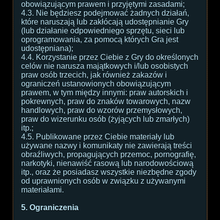
obowiązującym prawem i przyjętymi zasadami;
4.3. Nie będziesz podejmować żadnych działań,
które naruszają lub zakłócają udostępnianie Gry
(lub działanie odpowiedniego sprzętu, sieci lub
oprogramowania, za pomocą których Gra jest
udostępniana);
4.4. Korzystanie przez Ciebie z Gry do określonych
celów nie narusza majątkowych i/lub osobistych
praw osób trzecich, jak również zakazów i
ograniczeń ustanowionych obowiązującym
prawem, w tym między innymi: praw autorskich i
pokrewnych, praw do znaków towarowych, nazw
handlowych, praw do wzorów przemysłowych,
praw do wizerunku osób (żyjących lub zmarłych)
itp.;
4.5. Publikowane przez Ciebie materiały lub
używane nazwy i komunikaty nie zawierają treści
obraźliwych, propagujących przemoc, pornografię,
narkotyki, nienawiść rasową lub narodowościową
itp., oraz że posiadasz wszystkie niezbędne zgody
od uprawnionych osób w związku z używanymi
materiałami.
5. Ograniczenia