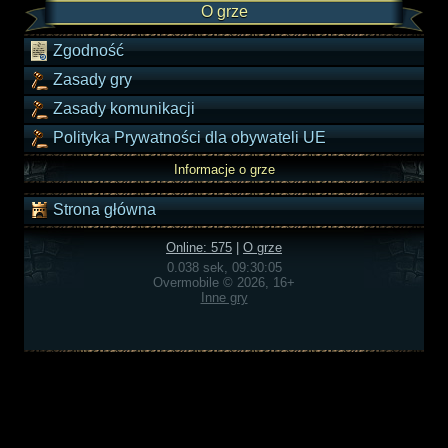
O grze
Zgodność
Zasady gry
Zasady komunikacji
Polityka Prywatności dla obywateli UE
Informacje o grze
Strona główna
Online: 575
|
O grze
0.038 sek, 09:30:05
Overmobile © 2026, 16+
Inne gry