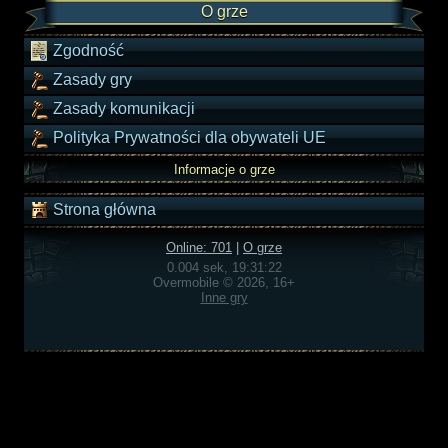
O grze
Zgodność
Zasady gry
Zasady komunikacji
Polityka Prywatności dla obywateli UE
Informacje o grze
Strona główna
Online: 701
|
O grze
0.004 sek, 19:31:22
Overmobile © 2026, 16+
Inne gry