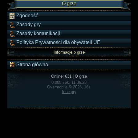
O grze
Zgodność
Zasady gry
Zasady komunikacji
Polityka Prywatności dla obywateli UE
Informacje o grze
Strona główna
Online: 631
|
O grze
0.005 sek, 11:36:23
Overmobile © 2026, 16+
Inne gry