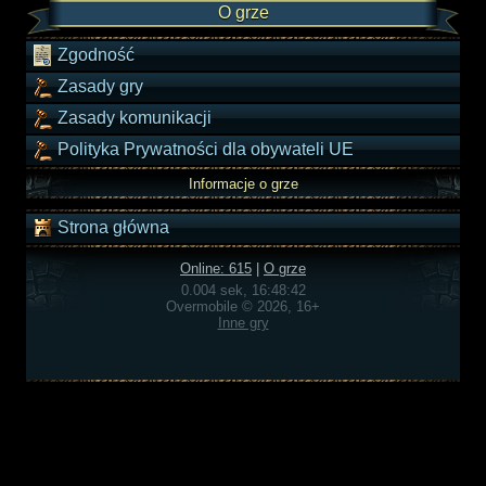
O grze
Zgodność
Zasady gry
Zasady komunikacji
Polityka Prywatności dla obywateli UE
Informacje o grze
Strona główna
Online: 615
|
O grze
0.004 sek, 16:48:42
Overmobile © 2026, 16+
Inne gry