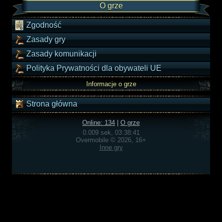
O grze
Zgodność
Zasady gry
Zasady komunikacji
Polityka Prywatności dla obywateli UE
Informacje o grze
Strona główna
Online: 134
|
O grze
0.009 sek, 03:38:41
Overmobile © 2026, 16+
Inne gry