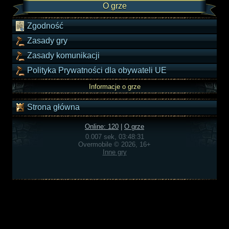
O grze
Zgodność
Zasady gry
Zasady komunikacji
Polityka Prywatności dla obywateli UE
Informacje o grze
Strona główna
Online: 120
|
O grze
0.007 sek, 03:48:31
Overmobile © 2026, 16+
Inne gry