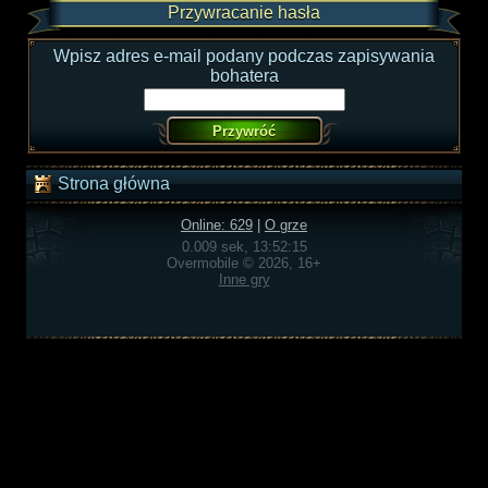
Przywracanie hasła
Wpisz adres e-mail podany podczas zapisywania
bohatera
Strona główna
Online: 629
|
O grze
0.009 sek, 13:52:15
Overmobile © 2026, 16+
Inne gry